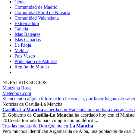
Ceuta
Comunidad de Madrid
Comunidad Foral de Navarra
Comunidad Valenciana
Extremadura
Galicia
Islas Baleares
Islas Canarias
La Rioja
Melilla
País Vasco
Principado de Asturias
Región de Murcia
NUESTROS SOCIOS
Manzana Rosa
Meteobox.com
Si encuentra alguna información incorrecta, por favor háganoslo sabe
Noticias de Castilla-La Mancha
Castilla
-
La Mancha
acuerda con Hacienda que no hará más ajustes 
El Gobierno de
Castilla
-
La Mancha
ha acordado hoy con el Minister
2016 está formulado para cumplir con un déficit ...
Tras
las
huellas de Don Quijote en
La Mancha
Pero muchos identifican Argamasilla de Alba, una población de casi 7