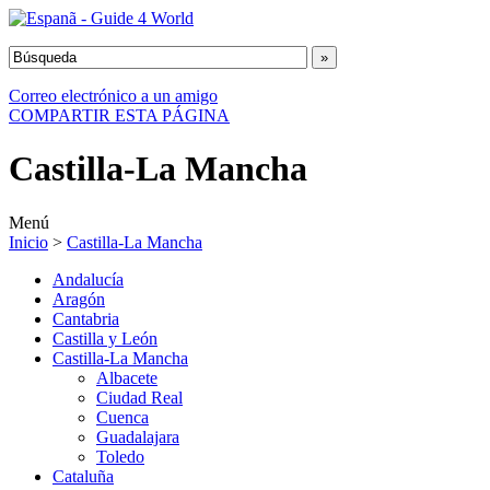
Correo electrónico a un amigo
COMPARTIR ESTA PÁGINA
Castilla-La Mancha
Menú
Inicio
>
Castilla-La Mancha
Andalucía
Aragón
Cantabria
Castilla y León
Castilla-La Mancha
Albacete
Ciudad Real
Cuenca
Guadalajara
Toledo
Cataluña