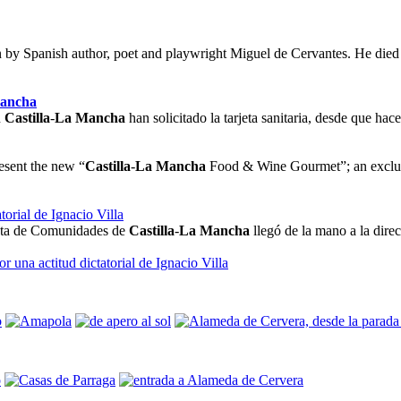
n by Spanish author, poet and playwright Miguel de Cervantes. He die
ancha
n
Castilla
-
La Mancha
han solicitado la tarjeta sanitaria, desde que ha
esent the new “
Castilla
-
La Mancha
Food & Wine Gourmet”; an exclusi
torial de Ignacio Villa
unta de Comunidades de
Castilla
-
La Mancha
llegó de la mano a la dire