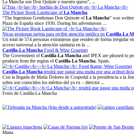
La Mancha son Don Quijote y nuestro queso", ...
The Picture Book Landscape of
La Mancha
“The Ingenious Gentleman Don Quixote of
La Mancha
” was writte
Plaza de España since 1930. During his adventurous ...
Nicas gestionan tarjeta para recibir atención médica en
Castilla
-
La M
Un total de 574 personas extranjeras que residen de forma irregular e
acceso universal a la atención sanitaria en la ...
Castilla
-
La Mancha
Food & Wine Gourmet
The Government of
Castilla
-
La Mancha
and IPEX are pleased to pr
products from the region of
Castilla
-
La Mancha
, Spain.
Castilla
-
La Mancha
tendrá que pagar una multa por una actitud dicta
Con la llegada de María Dolores de Cospedal a la presidencia a la J
sobra son conocidos los méritos del ya ex – director ...
Fotos de Castilla-La Mancha
Mapa