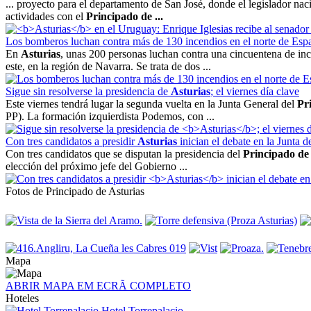
... proyecto para el departamento de San José, donde el legislador nac
actividades con el
Principado de
...
Los bomberos luchan contra más de 130 incendios en el norte de Esp
En
Asturias
, unas 200 personas luchan contra una cincuentena de ince
este, en la región de Navarra. Se trata de dos ...
Sigue sin resolverse la presidencia de
Asturias
; el viernes día clave
Este viernes tendrá lugar la segunda vuelta en la Junta General del
Pr
PP). La formación izquierdista Podemos, con ...
Con tres candidatos a presidir
Asturias
inician el debate en la Junta d
Con tres candidatos que se disputan la presidencia del
Principado de
elección del próximo jefe del Gobierno ...
Fotos de Principado de Asturias
Mapa
ABRIR MAPA EM ECRÃ COMPLETO
Hoteles
Hotel Torrepalacio