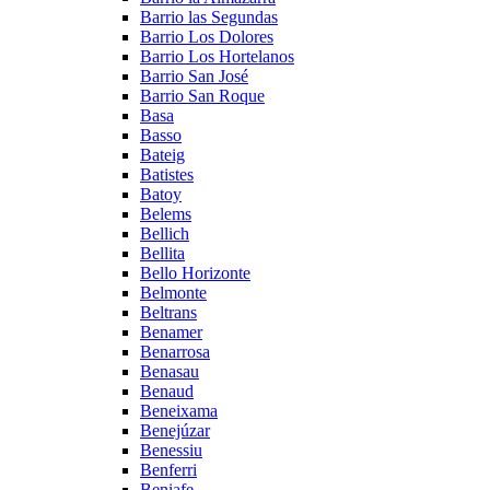
Barrio las Segundas
Barrio Los Dolores
Barrio Los Hortelanos
Barrio San José
Barrio San Roque
Basa
Basso
Bateig
Batistes
Batoy
Belems
Bellich
Bellita
Bello Horizonte
Belmonte
Beltrans
Benamer
Benarrosa
Benasau
Benaud
Beneixama
Benejúzar
Benessiu
Benferri
Beniafe