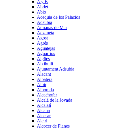
A y B
Abdet
Abio
Acequia de los Palacios
Adsubia
Aduanas de Mar
Adzaneta
Agost
Agrés
Agualejas
Aguarrios
Aigües
Aixihuili
Ajuntament Adsubia
Alacant
Albatera
Albir
Alborada
Alcachofar
Alcalá de la Jovada
Alcalalí
Alcana
Alcasar
Alciri
Alcocer de Planes