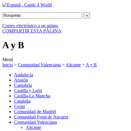
Correo electrónico a un amigo
COMPARTIR ESTA PÁGINA
A y B
Menú
Inicio
>
Comunidad Valenciana
>
Alicante
>
A y B
Andalucía
Aragón
Cantabria
Castilla y León
Castilla-La Mancha
Cataluña
Ceuta
Comunidad de Madrid
Comunidad Foral de Navarra
Comunidad Valenciana
Alicante