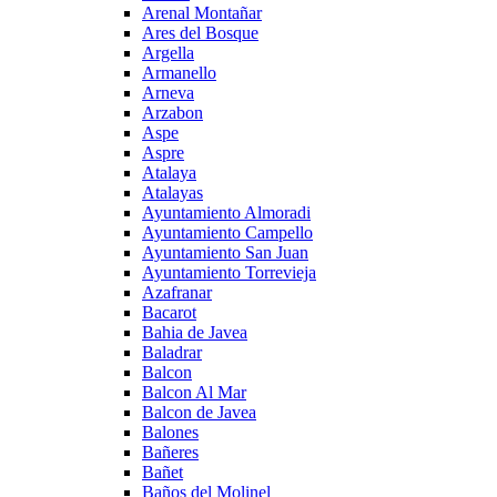
Arenal Montañar
Ares del Bosque
Argella
Armanello
Arneva
Arzabon
Aspe
Aspre
Atalaya
Atalayas
Ayuntamiento Almoradi
Ayuntamiento Campello
Ayuntamiento San Juan
Ayuntamiento Torrevieja
Azafranar
Bacarot
Bahia de Javea
Baladrar
Balcon
Balcon Al Mar
Balcon de Javea
Balones
Bañeres
Bañet
Baños del Molinel