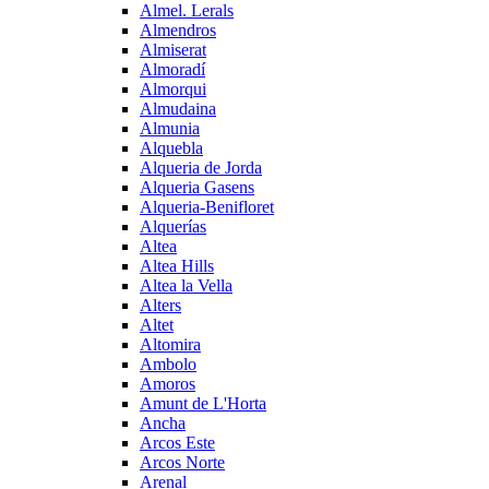
Almel. Lerals
Almendros
Almiserat
Almoradí
Almorqui
Almudaina
Almunia
Alquebla
Alqueria de Jorda
Alqueria Gasens
Alqueria-Benifloret
Alquerías
Altea
Altea Hills
Altea la Vella
Alters
Altet
Altomira
Ambolo
Amoros
Amunt de L'Horta
Ancha
Arcos Este
Arcos Norte
Arenal