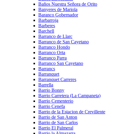
Baños Nuestra Señora de Orito
Banyeres de Mariola
Baranco Gobernador
Barbarroja
Barberes
Barchell
Barranco de Llarc
Barranco de San Cayetano
Barranco Hondo
Barranco Orta
Barranco Parra
Barranco San Cayetano
Barrancs
Barranquet
Barranquet Carreres
Barrella
Barrio Bonny
Barrio Carretera (La Campaneta)
Barrio Cementerio
Barrio Cenefa
Barrio de la Estacion de Crevillente
Barrio de San Anton
Barrio de San Carlos
Barrio El Palmeral
Barrio la Almazarra