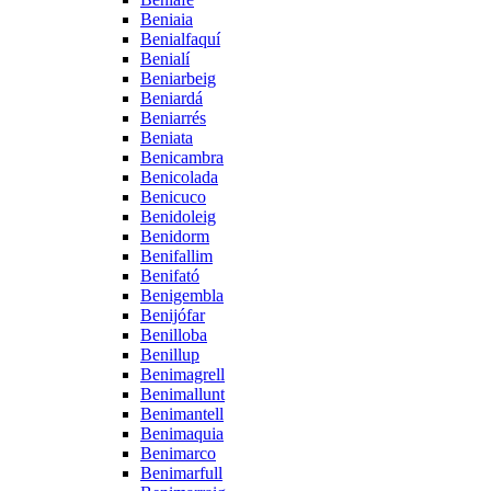
Beniaia
Benialfaquí
Benialí
Beniarbeig
Beniardá
Beniarrés
Beniata
Benicambra
Benicolada
Benicuco
Benidoleig
Benidorm
Benifallim
Benifató
Benigembla
Benijófar
Benilloba
Benillup
Benimagrell
Benimallunt
Benimantell
Benimaquia
Benimarco
Benimarfull