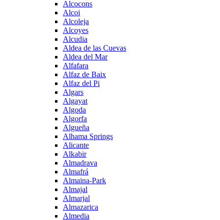
Alcocons
Alcoi
Alcoleja
Alcoyes
Alcudia
Aldea de las Cuevas
Aldea del Mar
Alfafara
Alfaz de Baix
Alfaz del Pi
Algars
Algayat
Algoda
Algorfa
Algueña
Alhama Springs
Alicante
Alkabir
Almadrava
Almafrá
Almaina-Park
Almajal
Almarjal
Almazarica
Almedia