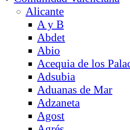
Alicante
A y B
Abdet
Abio
Acequia de los Pala
Adsubia
Aduanas de Mar
Adzaneta
Agost
Agrés