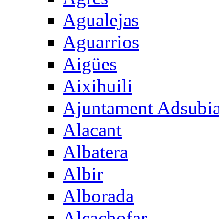
Agualejas
Aguarrios
Aigües
Aixihuili
Ajuntament Adsubi
Alacant
Albatera
Albir
Alborada
Alcachofar