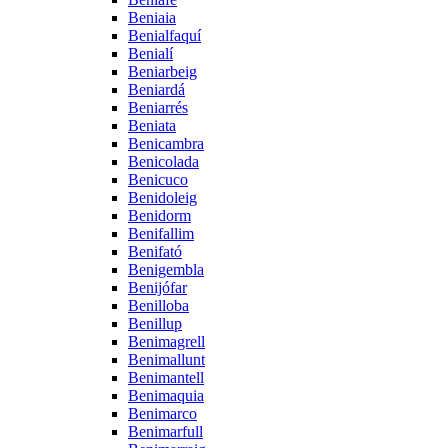
Beniaia
Benialfaquí
Benialí
Beniarbeig
Beniardá
Beniarrés
Beniata
Benicambra
Benicolada
Benicuco
Benidoleig
Benidorm
Benifallim
Benifató
Benigembla
Benijófar
Benilloba
Benillup
Benimagrell
Benimallunt
Benimantell
Benimaquia
Benimarco
Benimarfull