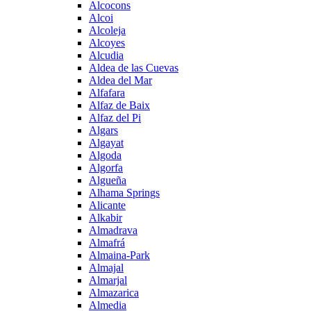
Alcocons
Alcoi
Alcoleja
Alcoyes
Alcudia
Aldea de las Cuevas
Aldea del Mar
Alfafara
Alfaz de Baix
Alfaz del Pi
Algars
Algayat
Algoda
Algorfa
Algueña
Alhama Springs
Alicante
Alkabir
Almadrava
Almafrá
Almaina-Park
Almajal
Almarjal
Almazarica
Almedia