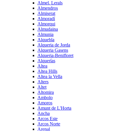
Almel. Lerals
Almendros
Almiserat
Almoradí
Almorqui
Almudaina
Almunia
Alquebla
Alqueria de Jorda
Alqueria Gasens
Alqueria-Benifloret
Alquerías
Altea
Altea Hills
Altea la Vella
Alters
Altet
Altomira
Ambolo
Amoros
Amunt de L'Horta
Ancha
Arcos Este
Arcos Norte
Arenal