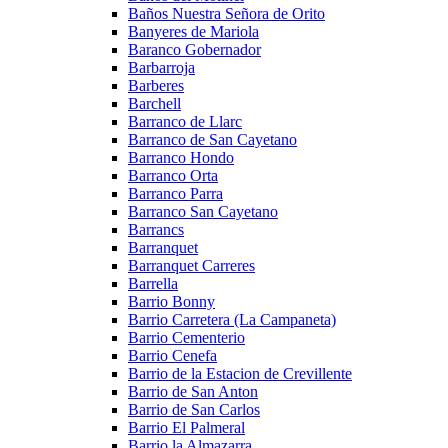
Baños Nuestra Señora de Orito
Banyeres de Mariola
Baranco Gobernador
Barbarroja
Barberes
Barchell
Barranco de Llarc
Barranco de San Cayetano
Barranco Hondo
Barranco Orta
Barranco Parra
Barranco San Cayetano
Barrancs
Barranquet
Barranquet Carreres
Barrella
Barrio Bonny
Barrio Carretera (La Campaneta)
Barrio Cementerio
Barrio Cenefa
Barrio de la Estacion de Crevillente
Barrio de San Anton
Barrio de San Carlos
Barrio El Palmeral
Barrio la Almazarra