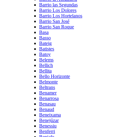
Barrio las Segundas
Barrio Los Dolores
Barrio Los Hortelanos
Barrio San José
Barrio San Roque
Basa
Basso
Bateig
Batistes
Batoy
Belems
Bellich
Bellita
Bello Horizonte
Belmonte
Beltrans
Benamer
Benarrosa
Benasau
Benaud
Beneixama
Benejúzar
Benessiu
Benferri
Beniafe