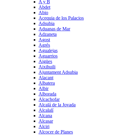
A y B
Abdet
Abio
Acequia de los Palacios
Adsubia
Aduanas de Mar
Adzaneta
Agost
Agrés
Agualejas
Aguarrios
Aigües
Aixihuili
Ajuntament Adsubia
Alacant
Albatera
Albir
Alborada
Alcachofar
Alcalá de la Jovada
Alcalalí
Alcana
Alcasar
Alciri
Alcocer de Planes