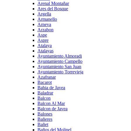
Arenal Montañar
Ares del Bosque
Argella
Armanello
Arneva
Arzabon
Aspe
Aspre
Atalaya
Atalayas
Ayuntamiento Almoradi
Ayuntamiento Campello
Ayuntamiento San Juan
Ayuntamiento Torrevieja
Azafranar
Bacarot
Bahia de Javea
Baladrar
Balcon
Balcon Al Mar
Balcon de Javea
Balones
Bañeres
Bañet
Baños del Molinel