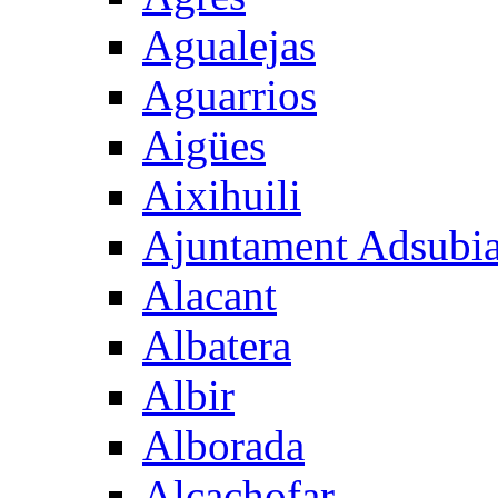
Agualejas
Aguarrios
Aigües
Aixihuili
Ajuntament Adsubi
Alacant
Albatera
Albir
Alborada
Alcachofar