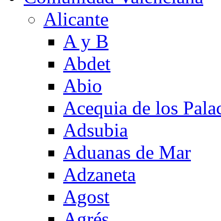
Alicante
A y B
Abdet
Abio
Acequia de los Pala
Adsubia
Aduanas de Mar
Adzaneta
Agost
Agrés