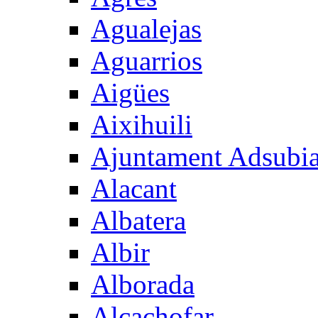
Agualejas
Aguarrios
Aigües
Aixihuili
Ajuntament Adsubi
Alacant
Albatera
Albir
Alborada
Alcachofar