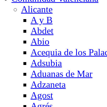
Alicante
A y B
Abdet
Abio
Acequia de los Pala
Adsubia
Aduanas de Mar
Adzaneta
Agost
Agrés