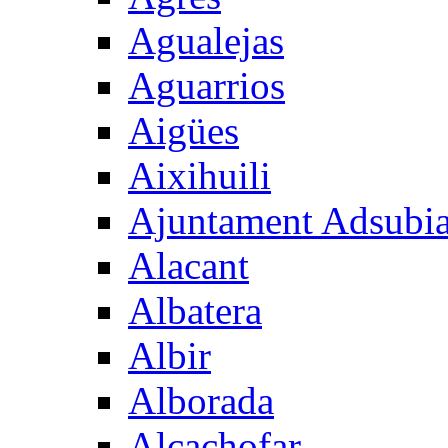
Agualejas
Aguarrios
Aigües
Aixihuili
Ajuntament Adsubi
Alacant
Albatera
Albir
Alborada
Alcachofar