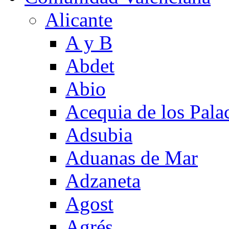
Alicante
A y B
Abdet
Abio
Acequia de los Pala
Adsubia
Aduanas de Mar
Adzaneta
Agost
Agrés