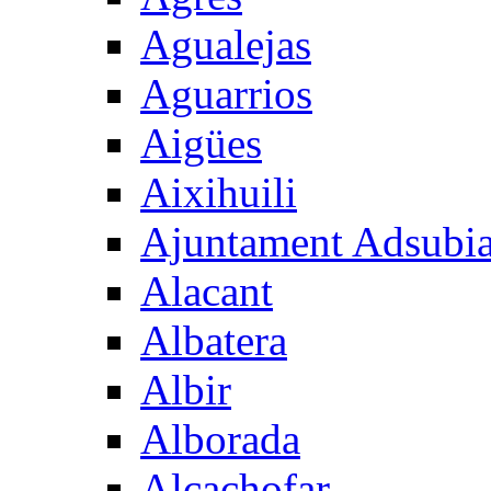
Agualejas
Aguarrios
Aigües
Aixihuili
Ajuntament Adsubi
Alacant
Albatera
Albir
Alborada
Alcachofar