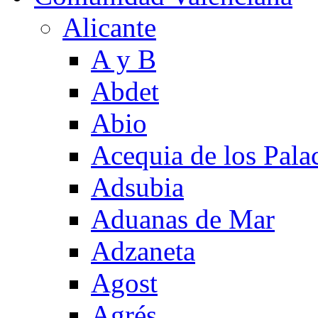
Alicante
A y B
Abdet
Abio
Acequia de los Pala
Adsubia
Aduanas de Mar
Adzaneta
Agost
Agrés