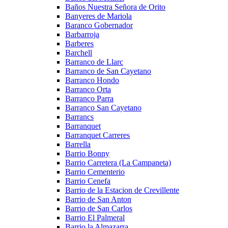
Baños Nuestra Señora de Orito
Banyeres de Mariola
Baranco Gobernador
Barbarroja
Barberes
Barchell
Barranco de Llarc
Barranco de San Cayetano
Barranco Hondo
Barranco Orta
Barranco Parra
Barranco San Cayetano
Barrancs
Barranquet
Barranquet Carreres
Barrella
Barrio Bonny
Barrio Carretera (La Campaneta)
Barrio Cementerio
Barrio Cenefa
Barrio de la Estacion de Crevillente
Barrio de San Anton
Barrio de San Carlos
Barrio El Palmeral
Barrio la Almazarra