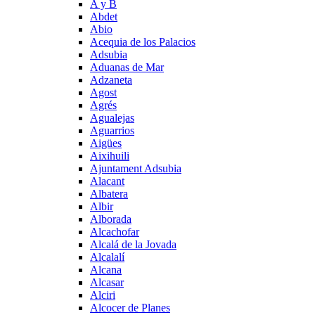
A y B
Abdet
Abio
Acequia de los Palacios
Adsubia
Aduanas de Mar
Adzaneta
Agost
Agrés
Agualejas
Aguarrios
Aigües
Aixihuili
Ajuntament Adsubia
Alacant
Albatera
Albir
Alborada
Alcachofar
Alcalá de la Jovada
Alcalalí
Alcana
Alcasar
Alciri
Alcocer de Planes