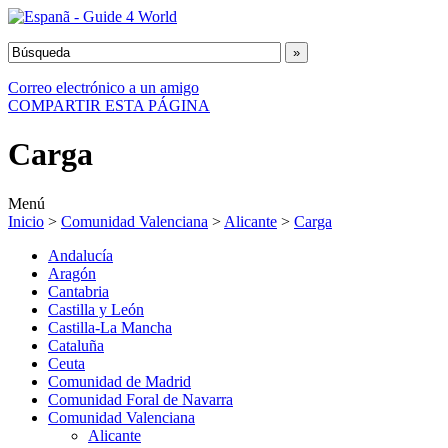
Correo electrónico a un amigo
COMPARTIR ESTA PÁGINA
Carga
Menú
Inicio
>
Comunidad Valenciana
>
Alicante
>
Carga
Andalucía
Aragón
Cantabria
Castilla y León
Castilla-La Mancha
Cataluña
Ceuta
Comunidad de Madrid
Comunidad Foral de Navarra
Comunidad Valenciana
Alicante