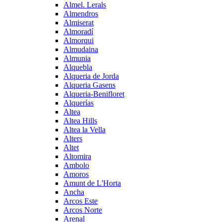
Almel. Lerals
Almendros
Almiserat
Almoradí
Almorqui
Almudaina
Almunia
Alquebla
Alqueria de Jorda
Alqueria Gasens
Alqueria-Benifloret
Alquerías
Altea
Altea Hills
Altea la Vella
Alters
Altet
Altomira
Ambolo
Amoros
Amunt de L'Horta
Ancha
Arcos Este
Arcos Norte
Arenal