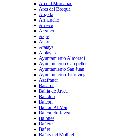
Arenal Montañar
Ares del Bosque
Argella
Armanello
Arneva
Arzabon
Aspe
Aspre
Atalaya
Atalayas
Ayuntamiento Almoradi
Ayuntamiento Campello
Ayuntamiento San Juan
Ayuntamiento Torrevieja
Azafranar
Bacarot
Bahia de Javea
Baladrar
Balcon
Balcon Al Mar
Balcon de Javea
Balones
Bañeres
Bañet
Baños del Molinel