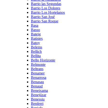
Barrio las Segundas
Barrio Los Dolores
Barrio Los Hortelanos
Barrio San José
Barrio San Roque
Basa
Basso
Bateig
Batistes
Batoy
Belems
Bellich
Bellita
Bello Horizonte
Belmonte
Beltrans
Benamer
Benarrosa
Benasau
Benaud
Beneixama
Benejúzar
Benessiu
Benferri
Beniafe