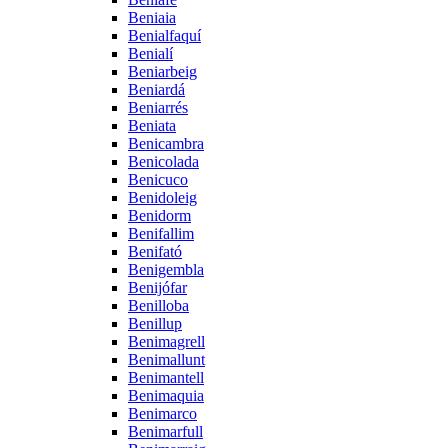
Beniaia
Benialfaquí
Benialí
Beniarbeig
Beniardá
Beniarrés
Beniata
Benicambra
Benicolada
Benicuco
Benidoleig
Benidorm
Benifallim
Benifató
Benigembla
Benijófar
Benilloba
Benillup
Benimagrell
Benimallunt
Benimantell
Benimaquia
Benimarco
Benimarfull