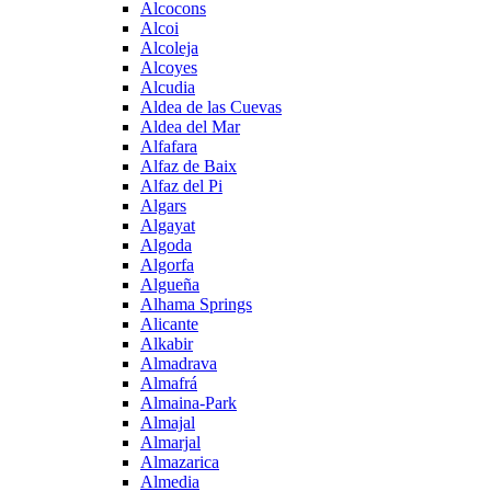
Alcocons
Alcoi
Alcoleja
Alcoyes
Alcudia
Aldea de las Cuevas
Aldea del Mar
Alfafara
Alfaz de Baix
Alfaz del Pi
Algars
Algayat
Algoda
Algorfa
Algueña
Alhama Springs
Alicante
Alkabir
Almadrava
Almafrá
Almaina-Park
Almajal
Almarjal
Almazarica
Almedia