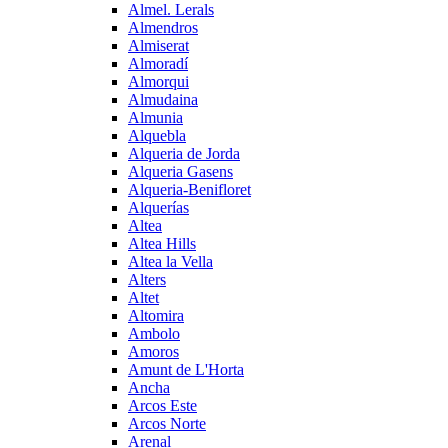
Almel. Lerals
Almendros
Almiserat
Almoradí
Almorqui
Almudaina
Almunia
Alquebla
Alqueria de Jorda
Alqueria Gasens
Alqueria-Benifloret
Alquerías
Altea
Altea Hills
Altea la Vella
Alters
Altet
Altomira
Ambolo
Amoros
Amunt de L'Horta
Ancha
Arcos Este
Arcos Norte
Arenal