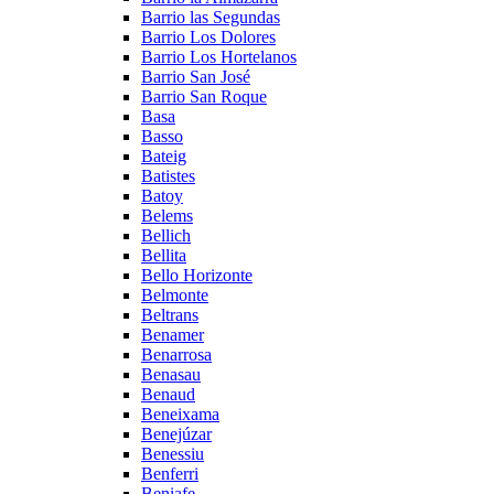
Barrio las Segundas
Barrio Los Dolores
Barrio Los Hortelanos
Barrio San José
Barrio San Roque
Basa
Basso
Bateig
Batistes
Batoy
Belems
Bellich
Bellita
Bello Horizonte
Belmonte
Beltrans
Benamer
Benarrosa
Benasau
Benaud
Beneixama
Benejúzar
Benessiu
Benferri
Beniafe