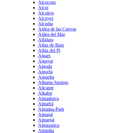
Alcocons
Alcoi
Alcoleja
Alcoyes
Alcudia
Aldea de las Cuevas
Aldea del Mar
Alfafara
Alfaz de Baix
Alfaz del Pi
Algars
Algayat
Algoda
Algorfa
Algueña
Alhama Springs
Alicante
Alkabir
Almadrava
Almafrá
Almaina-Park
Almajal
Almarjal
Almazarica
Almedia