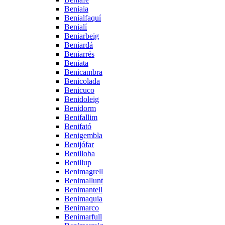
Beniaia
Benialfaquí
Benialí
Beniarbeig
Beniardá
Beniarrés
Beniata
Benicambra
Benicolada
Benicuco
Benidoleig
Benidorm
Benifallim
Benifató
Benigembla
Benijófar
Benilloba
Benillup
Benimagrell
Benimallunt
Benimantell
Benimaquia
Benimarco
Benimarfull