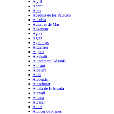
A y B
Abdet
Abio
Acequia de los Palacios
Adsubia
Aduanas de Mar
Adzaneta
Agost
Agrés
Agualejas
Aguarrios
Aigües
Aixihuili
Ajuntament Adsubia
Alacant
Albatera
Albir
Alborada
Alcachofar
Alcalá de la Jovada
Alcalalí
Alcana
Alcasar
Alciri
Alcocer de Planes