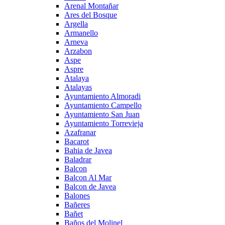
Arenal Montañar
Ares del Bosque
Argella
Armanello
Arneva
Arzabon
Aspe
Aspre
Atalaya
Atalayas
Ayuntamiento Almoradi
Ayuntamiento Campello
Ayuntamiento San Juan
Ayuntamiento Torrevieja
Azafranar
Bacarot
Bahia de Javea
Baladrar
Balcon
Balcon Al Mar
Balcon de Javea
Balones
Bañeres
Bañet
Baños del Molinel