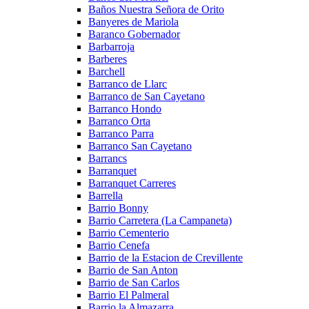
Baños Nuestra Señora de Orito
Banyeres de Mariola
Baranco Gobernador
Barbarroja
Barberes
Barchell
Barranco de Llarc
Barranco de San Cayetano
Barranco Hondo
Barranco Orta
Barranco Parra
Barranco San Cayetano
Barrancs
Barranquet
Barranquet Carreres
Barrella
Barrio Bonny
Barrio Carretera (La Campaneta)
Barrio Cementerio
Barrio Cenefa
Barrio de la Estacion de Crevillente
Barrio de San Anton
Barrio de San Carlos
Barrio El Palmeral
Barrio la Almazarra