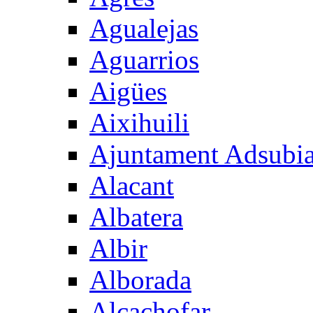
Agualejas
Aguarrios
Aigües
Aixihuili
Ajuntament Adsubi
Alacant
Albatera
Albir
Alborada
Alcachofar