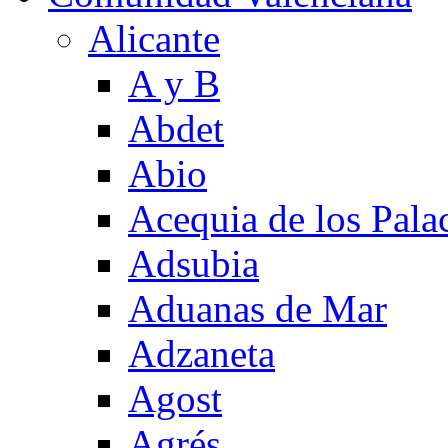
Alicante
A y B
Abdet
Abio
Acequia de los Pala
Adsubia
Aduanas de Mar
Adzaneta
Agost
Agrés