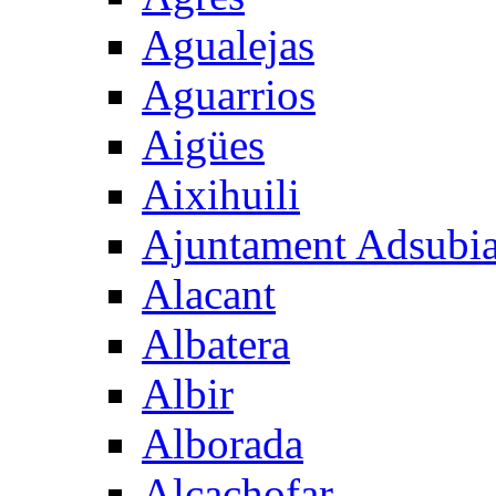
Agualejas
Aguarrios
Aigües
Aixihuili
Ajuntament Adsubi
Alacant
Albatera
Albir
Alborada
Alcachofar