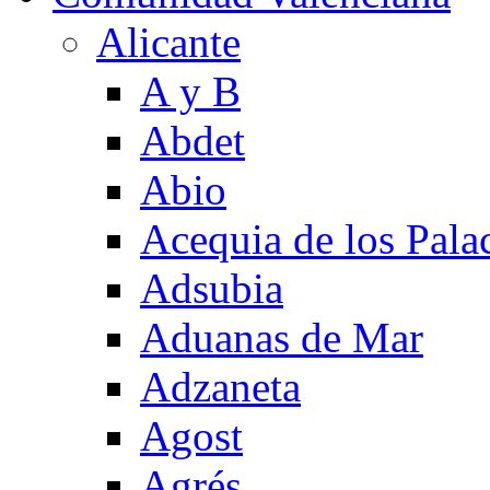
Alicante
A y B
Abdet
Abio
Acequia de los Pala
Adsubia
Aduanas de Mar
Adzaneta
Agost
Agrés