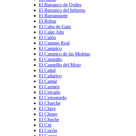
El Barranco de Quiles
El Barranco del Infierno
El Barranquete
El Bobar
El Cabo de Gata
El Calar Alto
El Calón
El Camino Real
El Campico
El Campico de las Moletas
El Campillo
El Campillo del Moro
El Cañal
El Cañarico
El Cantal
El Carmen
El Cercado
El Cerrogordo
El Charche
El Chive
El Chopo
El Chuche
El Cid
El Cocón
El Congo