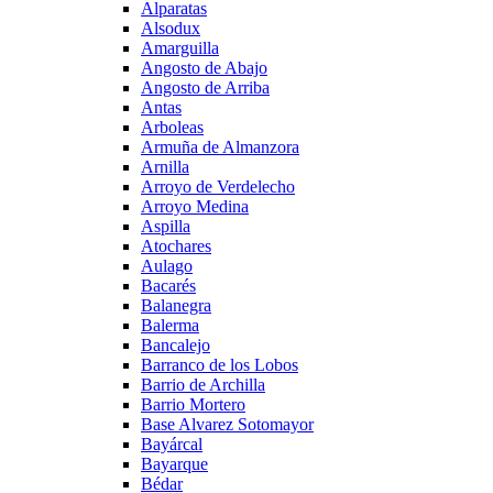
Alparatas
Alsodux
Amarguilla
Angosto de Abajo
Angosto de Arriba
Antas
Arboleas
Armuña de Almanzora
Arnilla
Arroyo de Verdelecho
Arroyo Medina
Aspilla
Atochares
Aulago
Bacarés
Balanegra
Balerma
Bancalejo
Barranco de los Lobos
Barrio de Archilla
Barrio Mortero
Base Alvarez Sotomayor
Bayárcal
Bayarque
Bédar