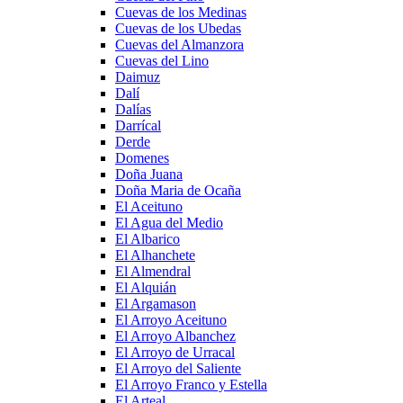
Cuevas de los Medinas
Cuevas de los Ubedas
Cuevas del Almanzora
Cuevas del Lino
Daimuz
Dalí
Dalías
Darrícal
Derde
Domenes
Doña Juana
Doña Maria de Ocaña
El Aceituno
El Agua del Medio
El Albarico
El Alhanchete
El Almendral
El Alquián
El Argamason
El Arroyo Aceituno
El Arroyo Albanchez
El Arroyo de Urracal
El Arroyo del Saliente
El Arroyo Franco y Estella
El Arteal