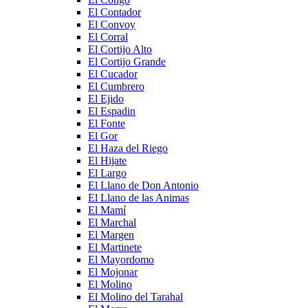
El Contador
El Convoy
El Corral
El Cortijo Alto
El Cortijo Grande
El Cucador
El Cumbrero
El Ejido
El Espadin
El Fonte
El Gor
El Haza del Riego
El Hijate
El Largo
El Llano de Don Antonio
El Llano de las Animas
El Mamí
El Marchal
El Margen
El Martinete
El Mayordomo
El Mojonar
El Molino
El Molino del Tarahal