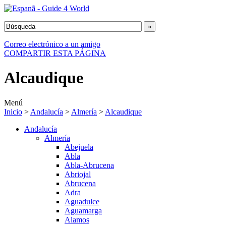
Correo electrónico a un amigo
COMPARTIR ESTA PÁGINA
Alcaudique
Menú
Inicio
>
Andalucía
>
Almería
>
Alcaudique
Andalucía
Almería
Abejuela
Abla
Abla-Abrucena
Abriojal
Abrucena
Adra
Aguadulce
Aguamarga
Alamos