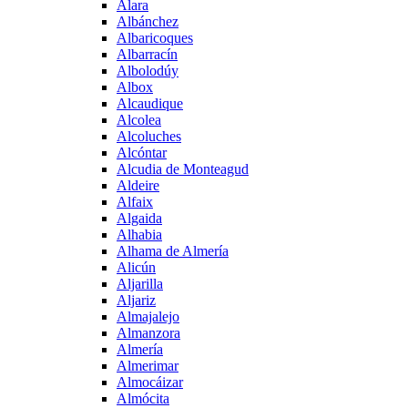
Alara
Albánchez
Albaricoques
Albarracín
Albolodúy
Albox
Alcaudique
Alcolea
Alcoluches
Alcóntar
Alcudia de Monteagud
Aldeire
Alfaix
Algaida
Alhabia
Alhama de Almería
Alicún
Aljarilla
Aljariz
Almajalejo
Almanzora
Almería
Almerimar
Almocáizar
Almócita