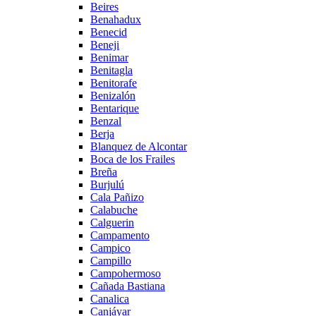
Beires
Benahadux
Benecid
Beneji
Benimar
Benitagla
Benitorafe
Benizalón
Bentarique
Benzal
Berja
Blanquez de Alcontar
Boca de los Frailes
Breña
Burjulú
Cala Pañizo
Calabuche
Calguerin
Campamento
Campico
Campillo
Campohermoso
Cañada Bastiana
Canalica
Canjáyar