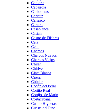
Cantoria
Capairola
Carboneras
Cariatiz
Carrasco
Cartero
Casablanca
Castala
Castro de Filabres
Cela
Celín
Chercos
Chercos Nuevos
Chercos Viejos
Chirán
Chirivel
Cinta Blanca
Cirera
Cóbdar
Cocón del Peral
Cortijo Real
Cortijos de Marin
Costacabana
Cuatro Higueras
Cuesta del Pino