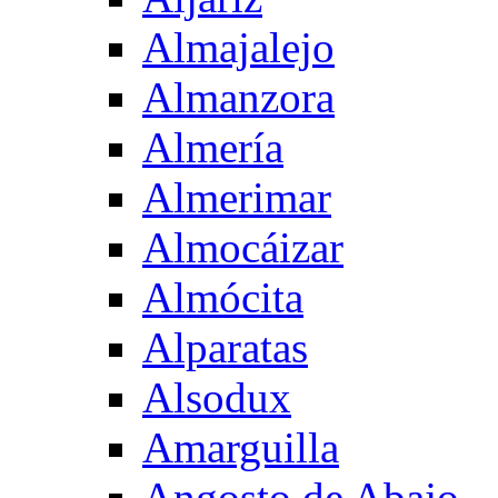
Almajalejo
Almanzora
Almería
Almerimar
Almocáizar
Almócita
Alparatas
Alsodux
Amarguilla
Angosto de Abajo