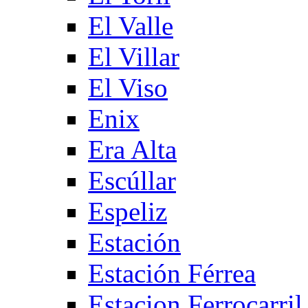
El Valle
El Villar
El Viso
Enix
Era Alta
Escúllar
Espeliz
Estación
Estación Férrea
Estacion Ferrocarril