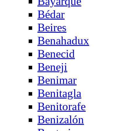
Bayarque
Bédar
Beires
Benahadux
Benecid
Beneji
Benimar
Benitagla
Benitorafe
Benizalón