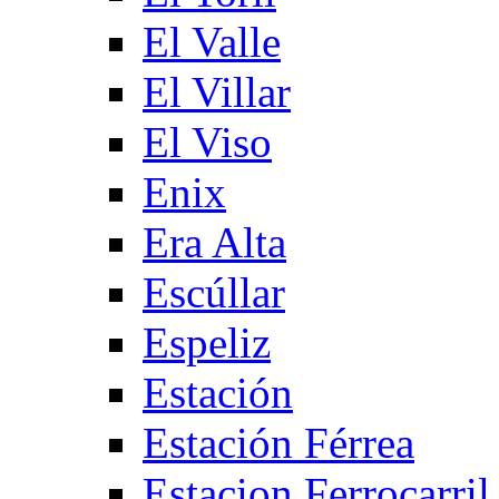
El Valle
El Villar
El Viso
Enix
Era Alta
Escúllar
Espeliz
Estación
Estación Férrea
Estacion Ferrocarril