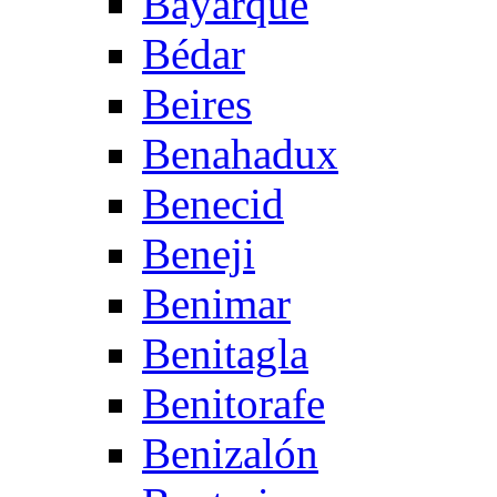
Bayarque
Bédar
Beires
Benahadux
Benecid
Beneji
Benimar
Benitagla
Benitorafe
Benizalón