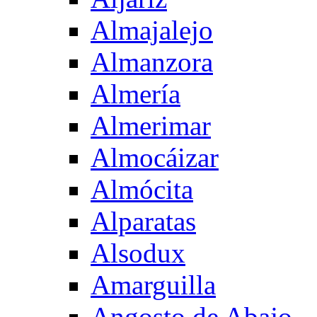
Almajalejo
Almanzora
Almería
Almerimar
Almocáizar
Almócita
Alparatas
Alsodux
Amarguilla
Angosto de Abajo