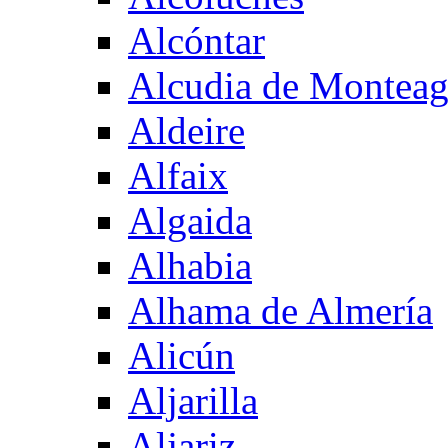
Alcóntar
Alcudia de Montea
Aldeire
Alfaix
Algaida
Alhabia
Alhama de Almería
Alicún
Aljarilla
Aljariz