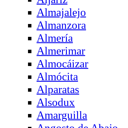
Almajalejo
Almanzora
Almería
Almerimar
Almocáizar
Almócita
Alparatas
Alsodux
Amarguilla
Angosto de Abajo