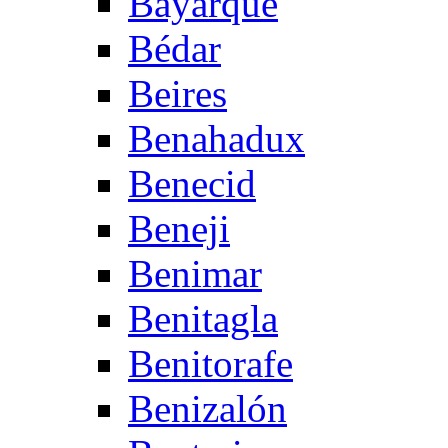
Bayarque
Bédar
Beires
Benahadux
Benecid
Beneji
Benimar
Benitagla
Benitorafe
Benizalón