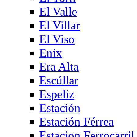
El Valle
El Villar
El Viso
Enix
Era Alta
Escúllar
Espeliz
Estación
Estación Férrea
Estacion Ferrocarril