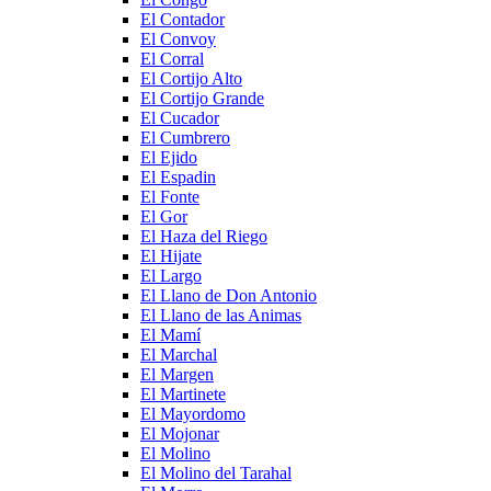
El Contador
El Convoy
El Corral
El Cortijo Alto
El Cortijo Grande
El Cucador
El Cumbrero
El Ejido
El Espadin
El Fonte
El Gor
El Haza del Riego
El Hijate
El Largo
El Llano de Don Antonio
El Llano de las Animas
El Mamí
El Marchal
El Margen
El Martinete
El Mayordomo
El Mojonar
El Molino
El Molino del Tarahal