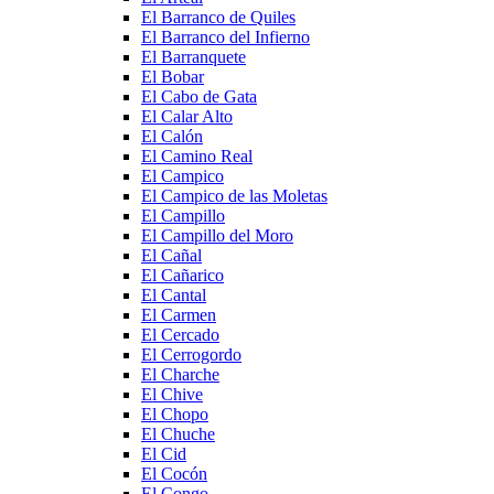
El Barranco de Quiles
El Barranco del Infierno
El Barranquete
El Bobar
El Cabo de Gata
El Calar Alto
El Calón
El Camino Real
El Campico
El Campico de las Moletas
El Campillo
El Campillo del Moro
El Cañal
El Cañarico
El Cantal
El Carmen
El Cercado
El Cerrogordo
El Charche
El Chive
El Chopo
El Chuche
El Cid
El Cocón
El Congo