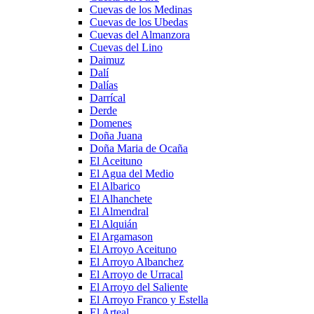
Cuevas de los Medinas
Cuevas de los Ubedas
Cuevas del Almanzora
Cuevas del Lino
Daimuz
Dalí
Dalías
Darrícal
Derde
Domenes
Doña Juana
Doña Maria de Ocaña
El Aceituno
El Agua del Medio
El Albarico
El Alhanchete
El Almendral
El Alquián
El Argamason
El Arroyo Aceituno
El Arroyo Albanchez
El Arroyo de Urracal
El Arroyo del Saliente
El Arroyo Franco y Estella
El Arteal