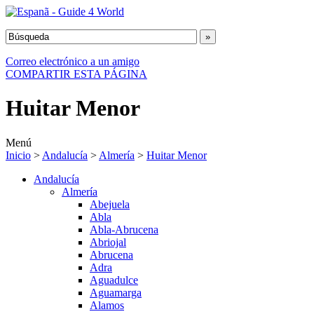
Correo electrónico a un amigo
COMPARTIR ESTA PÁGINA
Huitar Menor
Menú
Inicio
>
Andalucía
>
Almería
>
Huitar Menor
Andalucía
Almería
Abejuela
Abla
Abla-Abrucena
Abriojal
Abrucena
Adra
Aguadulce
Aguamarga
Alamos