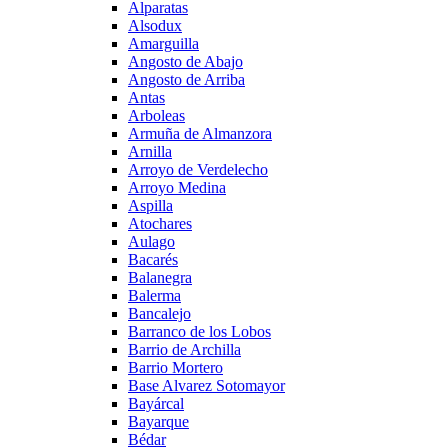
Alparatas
Alsodux
Amarguilla
Angosto de Abajo
Angosto de Arriba
Antas
Arboleas
Armuña de Almanzora
Arnilla
Arroyo de Verdelecho
Arroyo Medina
Aspilla
Atochares
Aulago
Bacarés
Balanegra
Balerma
Bancalejo
Barranco de los Lobos
Barrio de Archilla
Barrio Mortero
Base Alvarez Sotomayor
Bayárcal
Bayarque
Bédar