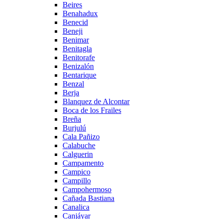
Beires
Benahadux
Benecid
Beneji
Benimar
Benitagla
Benitorafe
Benizalón
Bentarique
Benzal
Berja
Blanquez de Alcontar
Boca de los Frailes
Breña
Burjulú
Cala Pañizo
Calabuche
Calguerin
Campamento
Campico
Campillo
Campohermoso
Cañada Bastiana
Canalica
Canjáyar