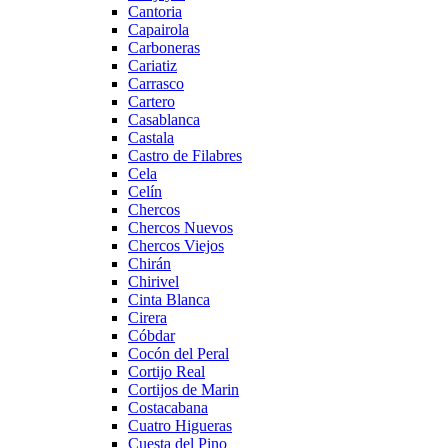
Cantoria
Capairola
Carboneras
Cariatiz
Carrasco
Cartero
Casablanca
Castala
Castro de Filabres
Cela
Celín
Chercos
Chercos Nuevos
Chercos Viejos
Chirán
Chirivel
Cinta Blanca
Cirera
Cóbdar
Cocón del Peral
Cortijo Real
Cortijos de Marin
Costacabana
Cuatro Higueras
Cuesta del Pino