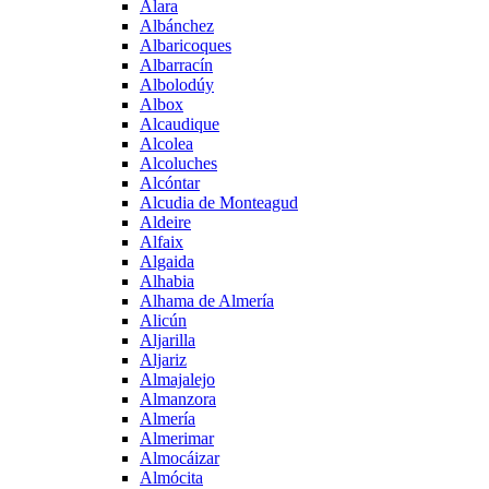
Alara
Albánchez
Albaricoques
Albarracín
Albolodúy
Albox
Alcaudique
Alcolea
Alcoluches
Alcóntar
Alcudia de Monteagud
Aldeire
Alfaix
Algaida
Alhabia
Alhama de Almería
Alicún
Aljarilla
Aljariz
Almajalejo
Almanzora
Almería
Almerimar
Almocáizar
Almócita