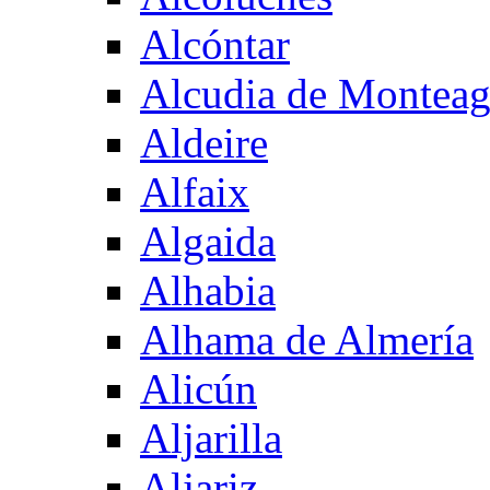
Alcóntar
Alcudia de Montea
Aldeire
Alfaix
Algaida
Alhabia
Alhama de Almería
Alicún
Aljarilla
Aljariz