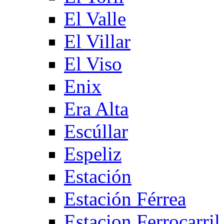
El Valle
El Villar
El Viso
Enix
Era Alta
Escúllar
Espeliz
Estación
Estación Férrea
Estacion Ferrocarril