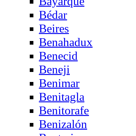
Bayarque
Bédar
Beires
Benahadux
Benecid
Beneji
Benimar
Benitagla
Benitorafe
Benizalón