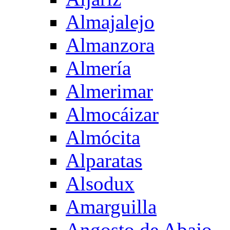
Almajalejo
Almanzora
Almería
Almerimar
Almocáizar
Almócita
Alparatas
Alsodux
Amarguilla
Angosto de Abajo