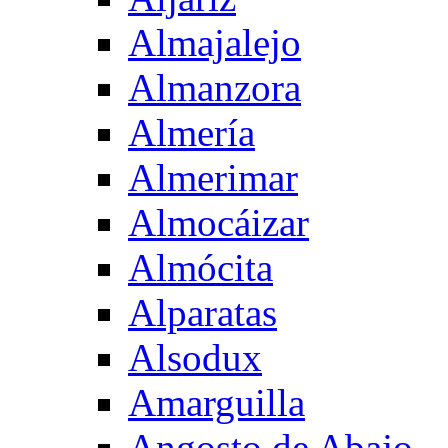
Almajalejo
Almanzora
Almería
Almerimar
Almocáizar
Almócita
Alparatas
Alsodux
Amarguilla
Angosto de Abajo