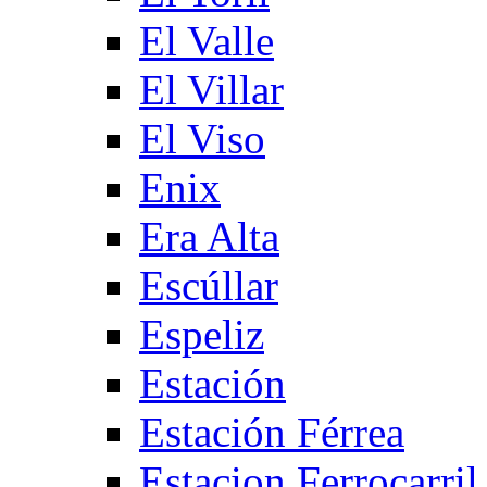
El Valle
El Villar
El Viso
Enix
Era Alta
Escúllar
Espeliz
Estación
Estación Férrea
Estacion Ferrocarril