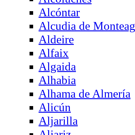
Alcóntar
Alcudia de Montea
Aldeire
Alfaix
Algaida
Alhabia
Alhama de Almería
Alicún
Aljarilla
Aljariz