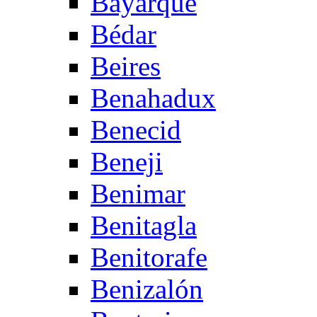
Bayarque
Bédar
Beires
Benahadux
Benecid
Beneji
Benimar
Benitagla
Benitorafe
Benizalón