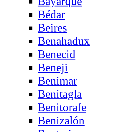
Bayarque
Bédar
Beires
Benahadux
Benecid
Beneji
Benimar
Benitagla
Benitorafe
Benizalón