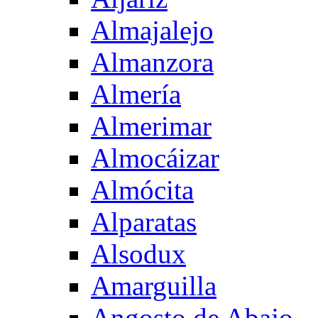
Almajalejo
Almanzora
Almería
Almerimar
Almocáizar
Almócita
Alparatas
Alsodux
Amarguilla
Angosto de Abajo