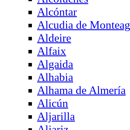
Alcóntar
Alcudia de Montea
Aldeire
Alfaix
Algaida
Alhabia
Alhama de Almería
Alicún
Aljarilla
Aljariz