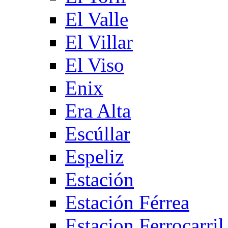
El Valle
El Villar
El Viso
Enix
Era Alta
Escúllar
Espeliz
Estación
Estación Férrea
Estacion Ferrocarril