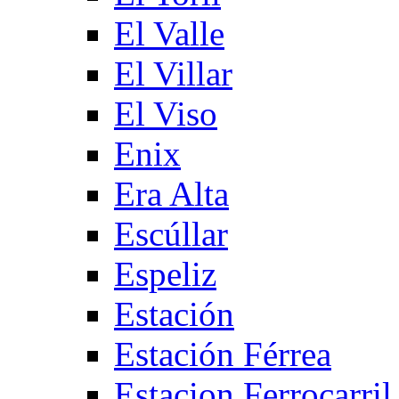
El Valle
El Villar
El Viso
Enix
Era Alta
Escúllar
Espeliz
Estación
Estación Férrea
Estacion Ferrocarril