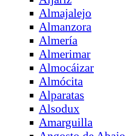
Almajalejo
Almanzora
Almería
Almerimar
Almocáizar
Almócita
Alparatas
Alsodux
Amarguilla
Angosto de Abajo