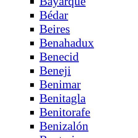
Bayarque
Bédar
Beires
Benahadux
Benecid
Beneji
Benimar
Benitagla
Benitorafe
Benizalón