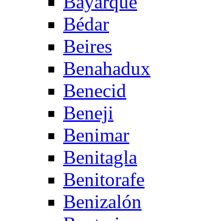
Bayarque
Bédar
Beires
Benahadux
Benecid
Beneji
Benimar
Benitagla
Benitorafe
Benizalón