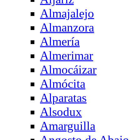
Almajalejo
Almanzora
Almería
Almerimar
Almocáizar
Almócita
Alparatas
Alsodux
Amarguilla
Angosto de Abajo