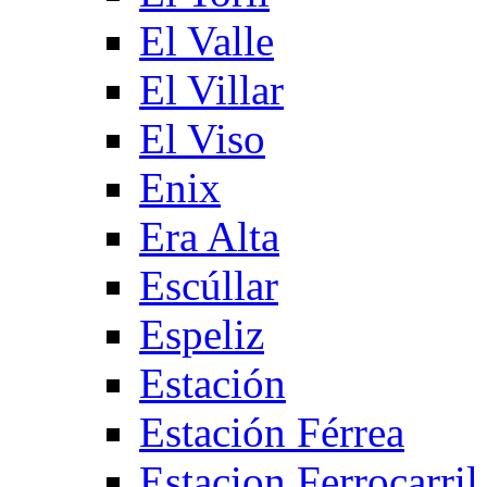
El Valle
El Villar
El Viso
Enix
Era Alta
Escúllar
Espeliz
Estación
Estación Férrea
Estacion Ferrocarril