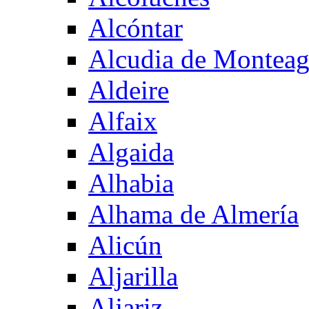
Alcóntar
Alcudia de Montea
Aldeire
Alfaix
Algaida
Alhabia
Alhama de Almería
Alicún
Aljarilla
Aljariz