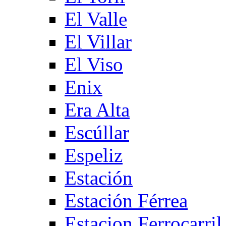
El Valle
El Villar
El Viso
Enix
Era Alta
Escúllar
Espeliz
Estación
Estación Férrea
Estacion Ferrocarril