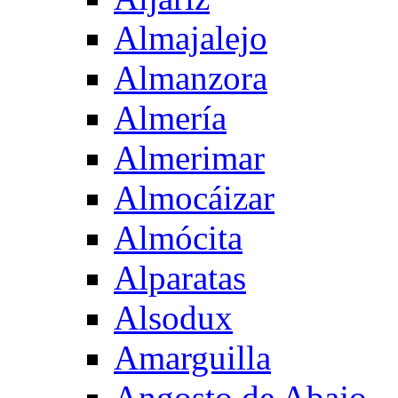
Almajalejo
Almanzora
Almería
Almerimar
Almocáizar
Almócita
Alparatas
Alsodux
Amarguilla
Angosto de Abajo