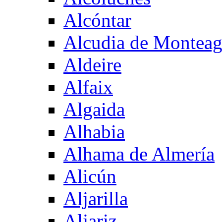
Alcóntar
Alcudia de Montea
Aldeire
Alfaix
Algaida
Alhabia
Alhama de Almería
Alicún
Aljarilla
Aljariz