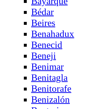
Bayarque
Bédar
Beires
Benahadux
Benecid
Beneji
Benimar
Benitagla
Benitorafe
Benizalón