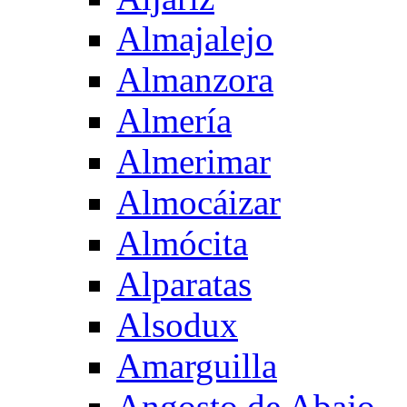
Almajalejo
Almanzora
Almería
Almerimar
Almocáizar
Almócita
Alparatas
Alsodux
Amarguilla
Angosto de Abajo