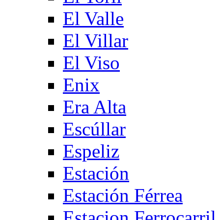
El Valle
El Villar
El Viso
Enix
Era Alta
Escúllar
Espeliz
Estación
Estación Férrea
Estacion Ferrocarril