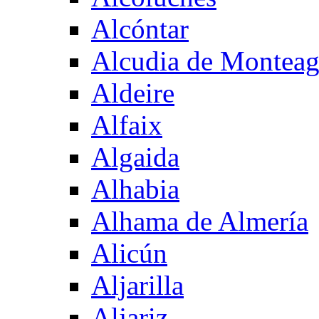
Alcóntar
Alcudia de Montea
Aldeire
Alfaix
Algaida
Alhabia
Alhama de Almería
Alicún
Aljarilla
Aljariz