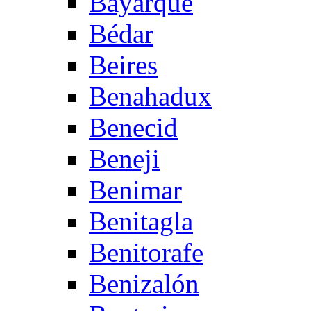
Bayarque
Bédar
Beires
Benahadux
Benecid
Beneji
Benimar
Benitagla
Benitorafe
Benizalón