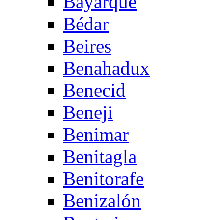
Bayarque
Bédar
Beires
Benahadux
Benecid
Beneji
Benimar
Benitagla
Benitorafe
Benizalón