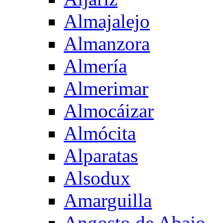
Almajalejo
Almanzora
Almería
Almerimar
Almocáizar
Almócita
Alparatas
Alsodux
Amarguilla
Angosto de Abajo