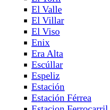
El Valle
El Villar
El Viso
Enix
Era Alta
Escúllar
Espeliz
Estación
Estación Férrea
Estacion Ferrocarril