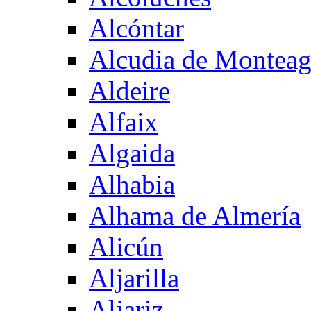
Alcóntar
Alcudia de Montea
Aldeire
Alfaix
Algaida
Alhabia
Alhama de Almería
Alicún
Aljarilla
Aljariz