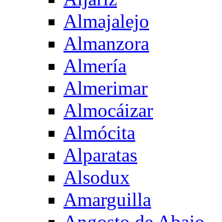
Almajalejo
Almanzora
Almería
Almerimar
Almocáizar
Almócita
Alparatas
Alsodux
Amarguilla
Angosto de Abajo