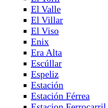
El Valle
El Villar
El Viso
Enix
Era Alta
Escúllar
Espeliz
Estación
Estación Férrea
Estacion Ferrocarril