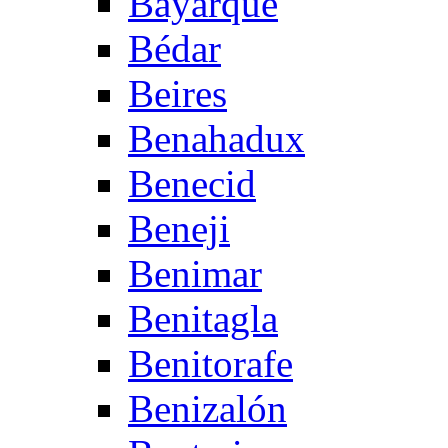
Bayarque
Bédar
Beires
Benahadux
Benecid
Beneji
Benimar
Benitagla
Benitorafe
Benizalón