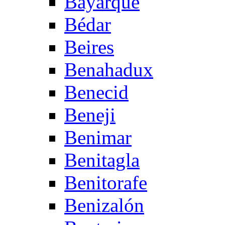
Bayarque
Bédar
Beires
Benahadux
Benecid
Beneji
Benimar
Benitagla
Benitorafe
Benizalón