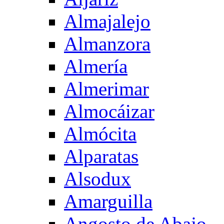
Almajalejo
Almanzora
Almería
Almerimar
Almocáizar
Almócita
Alparatas
Alsodux
Amarguilla
Angosto de Abajo