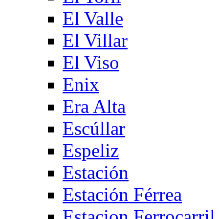
El Valle
El Villar
El Viso
Enix
Era Alta
Escúllar
Espeliz
Estación
Estación Férrea
Estacion Ferrocarril