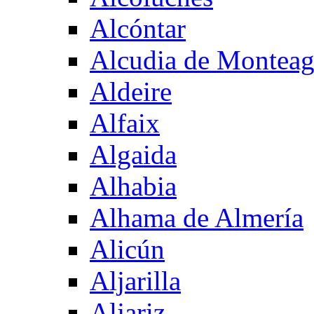
Alcóntar
Alcudia de Montea
Aldeire
Alfaix
Algaida
Alhabia
Alhama de Almería
Alicún
Aljarilla
Aljariz