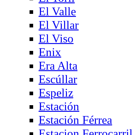
El Valle
El Villar
El Viso
Enix
Era Alta
Escúllar
Espeliz
Estación
Estación Férrea
Estacion Ferrocarril