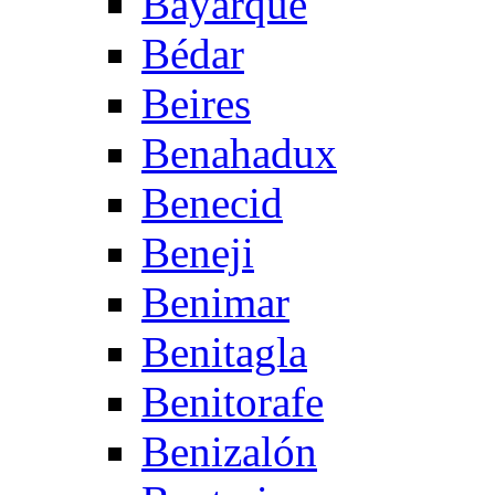
Bayarque
Bédar
Beires
Benahadux
Benecid
Beneji
Benimar
Benitagla
Benitorafe
Benizalón