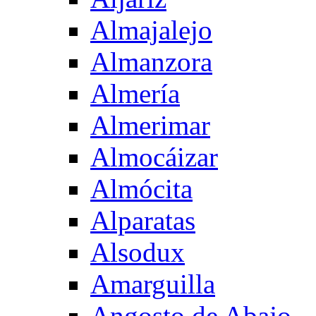
Almajalejo
Almanzora
Almería
Almerimar
Almocáizar
Almócita
Alparatas
Alsodux
Amarguilla
Angosto de Abajo