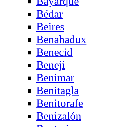
Bayarque
Bédar
Beires
Benahadux
Benecid
Beneji
Benimar
Benitagla
Benitorafe
Benizalón