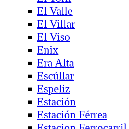
El Valle
El Villar
El Viso
Enix
Era Alta
Escúllar
Espeliz
Estación
Estación Férrea
Estacion Ferrocarril