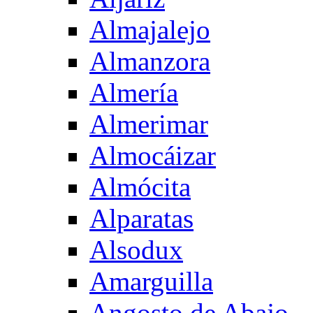
Almajalejo
Almanzora
Almería
Almerimar
Almocáizar
Almócita
Alparatas
Alsodux
Amarguilla
Angosto de Abajo