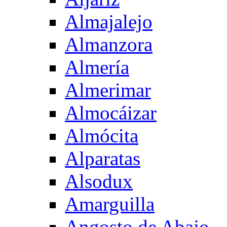
Almajalejo
Almanzora
Almería
Almerimar
Almocáizar
Almócita
Alparatas
Alsodux
Amarguilla
Angosto de Abajo