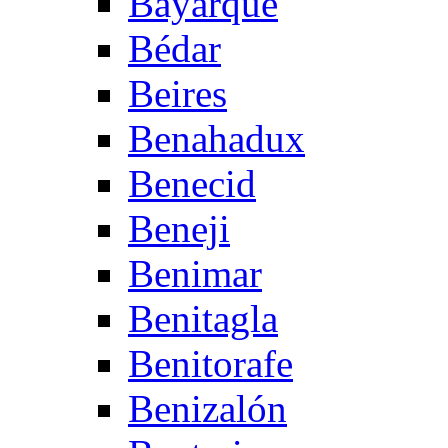
Bayarque
Bédar
Beires
Benahadux
Benecid
Beneji
Benimar
Benitagla
Benitorafe
Benizalón