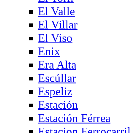
El Valle
El Villar
El Viso
Enix
Era Alta
Escúllar
Espeliz
Estación
Estación Férrea
Estacion Ferrocarril