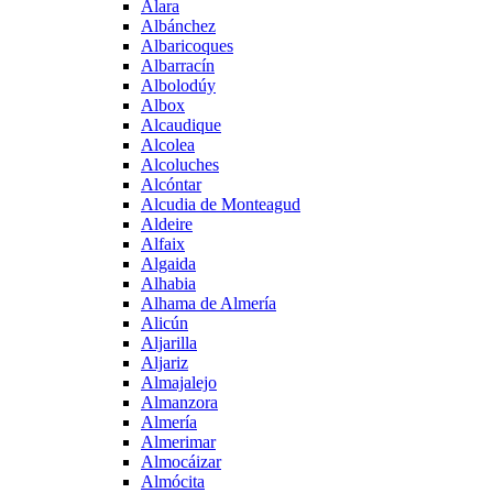
Alara
Albánchez
Albaricoques
Albarracín
Albolodúy
Albox
Alcaudique
Alcolea
Alcoluches
Alcóntar
Alcudia de Monteagud
Aldeire
Alfaix
Algaida
Alhabia
Alhama de Almería
Alicún
Aljarilla
Aljariz
Almajalejo
Almanzora
Almería
Almerimar
Almocáizar
Almócita