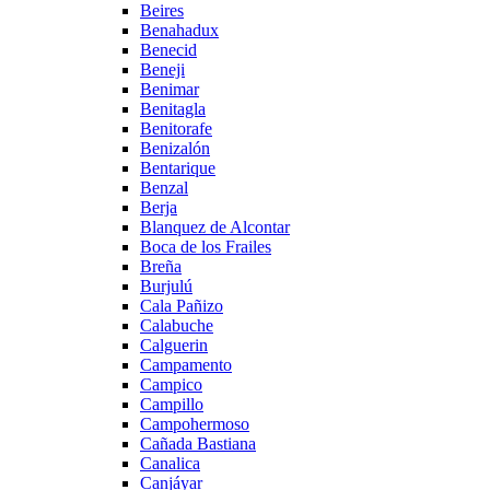
Beires
Benahadux
Benecid
Beneji
Benimar
Benitagla
Benitorafe
Benizalón
Bentarique
Benzal
Berja
Blanquez de Alcontar
Boca de los Frailes
Breña
Burjulú
Cala Pañizo
Calabuche
Calguerin
Campamento
Campico
Campillo
Campohermoso
Cañada Bastiana
Canalica
Canjáyar