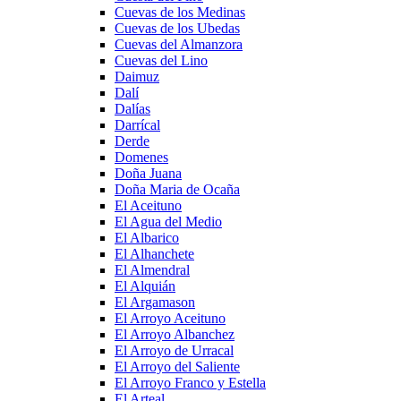
Cuevas de los Medinas
Cuevas de los Ubedas
Cuevas del Almanzora
Cuevas del Lino
Daimuz
Dalí
Dalías
Darrícal
Derde
Domenes
Doña Juana
Doña Maria de Ocaña
El Aceituno
El Agua del Medio
El Albarico
El Alhanchete
El Almendral
El Alquián
El Argamason
El Arroyo Aceituno
El Arroyo Albanchez
El Arroyo de Urracal
El Arroyo del Saliente
El Arroyo Franco y Estella
El Arteal