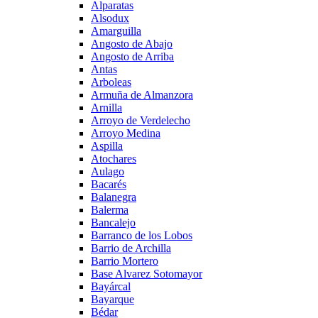
Alparatas
Alsodux
Amarguilla
Angosto de Abajo
Angosto de Arriba
Antas
Arboleas
Armuña de Almanzora
Arnilla
Arroyo de Verdelecho
Arroyo Medina
Aspilla
Atochares
Aulago
Bacarés
Balanegra
Balerma
Bancalejo
Barranco de los Lobos
Barrio de Archilla
Barrio Mortero
Base Alvarez Sotomayor
Bayárcal
Bayarque
Bédar