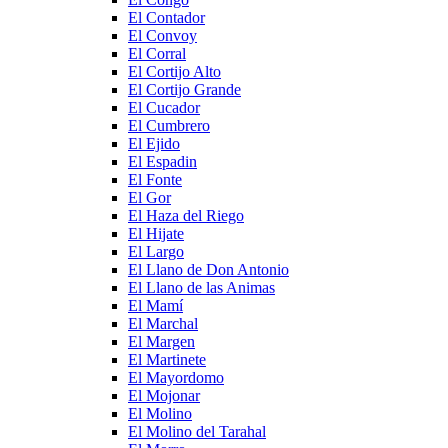
El Contador
El Convoy
El Corral
El Cortijo Alto
El Cortijo Grande
El Cucador
El Cumbrero
El Ejido
El Espadin
El Fonte
El Gor
El Haza del Riego
El Hijate
El Largo
El Llano de Don Antonio
El Llano de las Animas
El Mamí
El Marchal
El Margen
El Martinete
El Mayordomo
El Mojonar
El Molino
El Molino del Tarahal