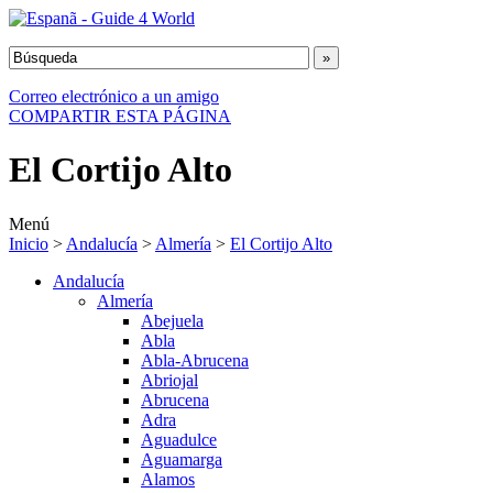
Correo electrónico a un amigo
COMPARTIR ESTA PÁGINA
El Cortijo Alto
Menú
Inicio
>
Andalucía
>
Almería
>
El Cortijo Alto
Andalucía
Almería
Abejuela
Abla
Abla-Abrucena
Abriojal
Abrucena
Adra
Aguadulce
Aguamarga
Alamos