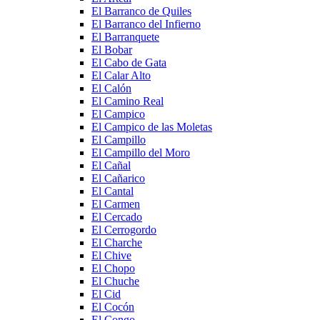
El Barranco de Quiles
El Barranco del Infierno
El Barranquete
El Bobar
El Cabo de Gata
El Calar Alto
El Calón
El Camino Real
El Campico
El Campico de las Moletas
El Campillo
El Campillo del Moro
El Cañal
El Cañarico
El Cantal
El Carmen
El Cercado
El Cerrogordo
El Charche
El Chive
El Chopo
El Chuche
El Cid
El Cocón
El Congo