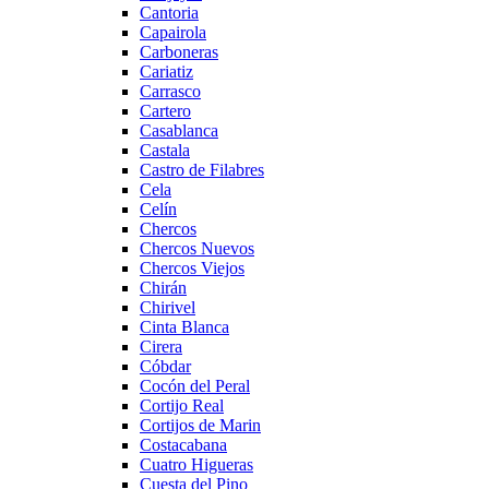
Cantoria
Capairola
Carboneras
Cariatiz
Carrasco
Cartero
Casablanca
Castala
Castro de Filabres
Cela
Celín
Chercos
Chercos Nuevos
Chercos Viejos
Chirán
Chirivel
Cinta Blanca
Cirera
Cóbdar
Cocón del Peral
Cortijo Real
Cortijos de Marin
Costacabana
Cuatro Higueras
Cuesta del Pino