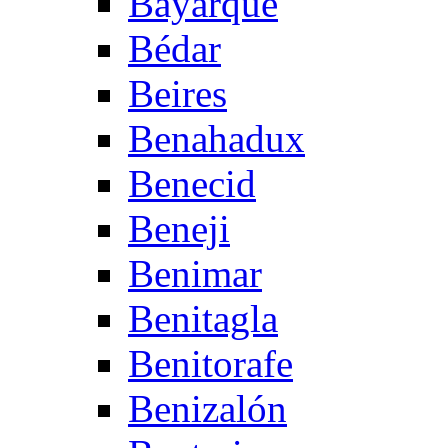
Bayarque
Bédar
Beires
Benahadux
Benecid
Beneji
Benimar
Benitagla
Benitorafe
Benizalón