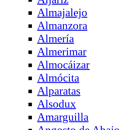
Almajalejo
Almanzora
Almería
Almerimar
Almocáizar
Almócita
Alparatas
Alsodux
Amarguilla
Angosto de Abajo