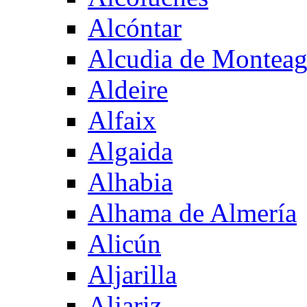
Alcóntar
Alcudia de Montea
Aldeire
Alfaix
Algaida
Alhabia
Alhama de Almería
Alicún
Aljarilla
Aljariz