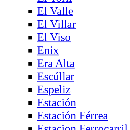
El Valle
El Villar
El Viso
Enix
Era Alta
Escúllar
Espeliz
Estación
Estación Férrea
Estacion Ferrocarril