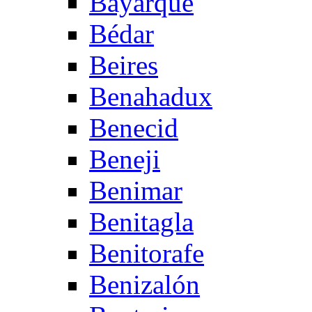
Bayarque
Bédar
Beires
Benahadux
Benecid
Beneji
Benimar
Benitagla
Benitorafe
Benizalón