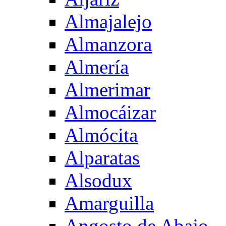
Almajalejo
Almanzora
Almería
Almerimar
Almocáizar
Almócita
Alparatas
Alsodux
Amarguilla
Angosto de Abajo