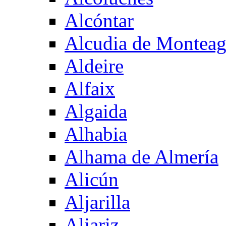
Alcóntar
Alcudia de Montea
Aldeire
Alfaix
Algaida
Alhabia
Alhama de Almería
Alicún
Aljarilla
Aljariz