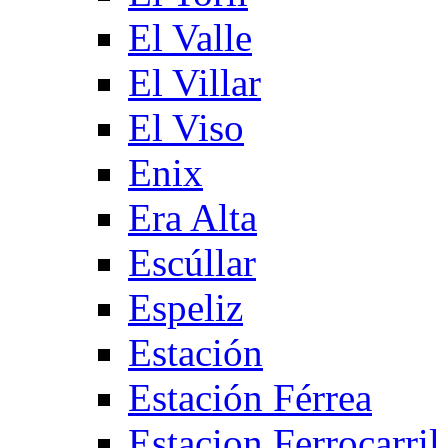
El Valle
El Villar
El Viso
Enix
Era Alta
Escúllar
Espeliz
Estación
Estación Férrea
Estacion Ferrocarril