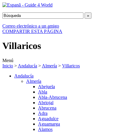
Correo electrónico a un amigo
COMPARTIR ESTA PÁGINA
Villaricos
Menú
Inicio
>
Andalucía
>
Almería
>
Villaricos
Andalucía
Almería
Abejuela
Abla
Abla-Abrucena
Abriojal
Abrucena
Adra
Aguadulce
Aguamarga
Alamos