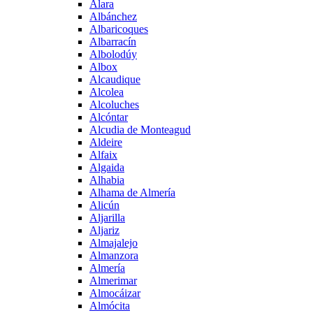
Alara
Albánchez
Albaricoques
Albarracín
Albolodúy
Albox
Alcaudique
Alcolea
Alcoluches
Alcóntar
Alcudia de Monteagud
Aldeire
Alfaix
Algaida
Alhabia
Alhama de Almería
Alicún
Aljarilla
Aljariz
Almajalejo
Almanzora
Almería
Almerimar
Almocáizar
Almócita