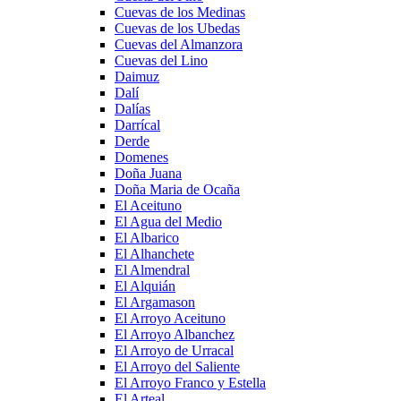
Cuevas de los Medinas
Cuevas de los Ubedas
Cuevas del Almanzora
Cuevas del Lino
Daimuz
Dalí
Dalías
Darrícal
Derde
Domenes
Doña Juana
Doña Maria de Ocaña
El Aceituno
El Agua del Medio
El Albarico
El Alhanchete
El Almendral
El Alquián
El Argamason
El Arroyo Aceituno
El Arroyo Albanchez
El Arroyo de Urracal
El Arroyo del Saliente
El Arroyo Franco y Estella
El Arteal