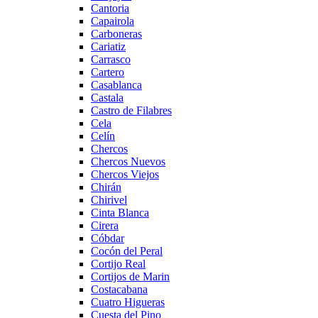
Cantoria
Capairola
Carboneras
Cariatiz
Carrasco
Cartero
Casablanca
Castala
Castro de Filabres
Cela
Celín
Chercos
Chercos Nuevos
Chercos Viejos
Chirán
Chirivel
Cinta Blanca
Cirera
Cóbdar
Cocón del Peral
Cortijo Real
Cortijos de Marin
Costacabana
Cuatro Higueras
Cuesta del Pino