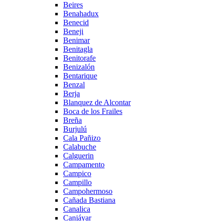
Beires
Benahadux
Benecid
Beneji
Benimar
Benitagla
Benitorafe
Benizalón
Bentarique
Benzal
Berja
Blanquez de Alcontar
Boca de los Frailes
Breña
Burjulú
Cala Pañizo
Calabuche
Calguerin
Campamento
Campico
Campillo
Campohermoso
Cañada Bastiana
Canalica
Canjáyar