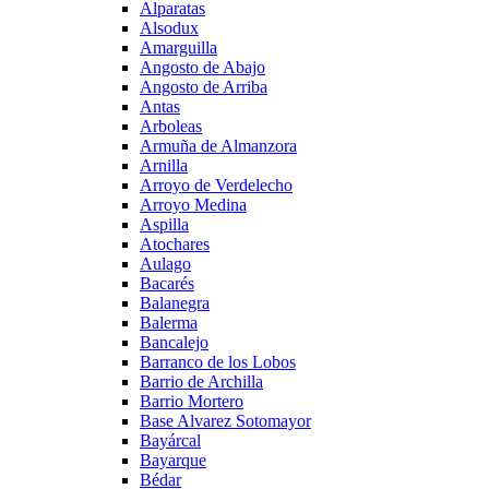
Alparatas
Alsodux
Amarguilla
Angosto de Abajo
Angosto de Arriba
Antas
Arboleas
Armuña de Almanzora
Arnilla
Arroyo de Verdelecho
Arroyo Medina
Aspilla
Atochares
Aulago
Bacarés
Balanegra
Balerma
Bancalejo
Barranco de los Lobos
Barrio de Archilla
Barrio Mortero
Base Alvarez Sotomayor
Bayárcal
Bayarque
Bédar