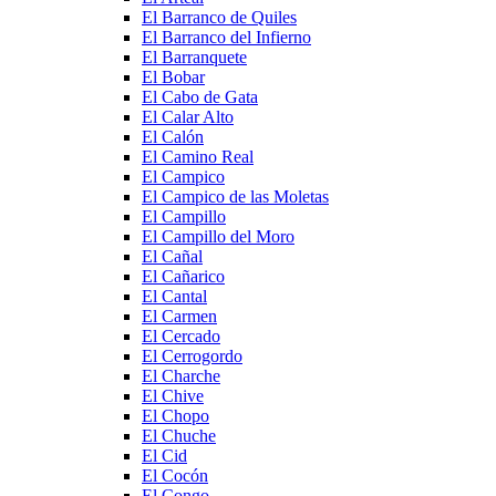
El Barranco de Quiles
El Barranco del Infierno
El Barranquete
El Bobar
El Cabo de Gata
El Calar Alto
El Calón
El Camino Real
El Campico
El Campico de las Moletas
El Campillo
El Campillo del Moro
El Cañal
El Cañarico
El Cantal
El Carmen
El Cercado
El Cerrogordo
El Charche
El Chive
El Chopo
El Chuche
El Cid
El Cocón
El Congo