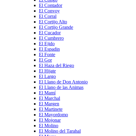
El Contador
El Convoy
El Corral
El Cortijo Alto
El Cortijo Grande
El Cucador
El Cumbrero
El Ejido
El Espadin
El Fonte
El Gor
El Haza del Riego
El Hijate
El Largo
El Llano de Don Antonio
El Llano de las Animas
El Mamí
El Marchal
El Margen
El Martinete
El Mayordomo
El Mojonar
El Molino
El Molino del Tarahal