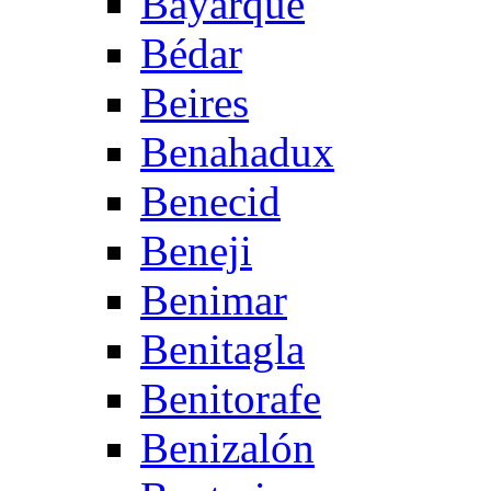
Bayarque
Bédar
Beires
Benahadux
Benecid
Beneji
Benimar
Benitagla
Benitorafe
Benizalón