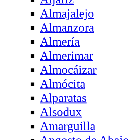
Almajalejo
Almanzora
Almería
Almerimar
Almocáizar
Almócita
Alparatas
Alsodux
Amarguilla
Angosto de Abajo