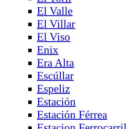
El Valle
El Villar
El Viso
Enix
Era Alta
Escúllar
Espeliz
Estación
Estación Férrea
Estacion Ferrocarril