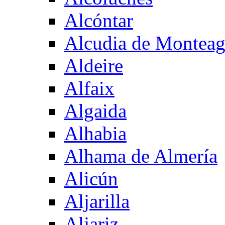
Alcóntar
Alcudia de Montea
Aldeire
Alfaix
Algaida
Alhabia
Alhama de Almería
Alicún
Aljarilla
Aljariz