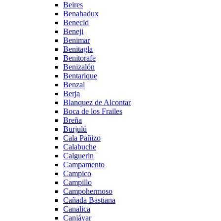
Beires
Benahadux
Benecid
Beneji
Benimar
Benitagla
Benitorafe
Benizalón
Bentarique
Benzal
Berja
Blanquez de Alcontar
Boca de los Frailes
Breña
Burjulú
Cala Pañizo
Calabuche
Calguerin
Campamento
Campico
Campillo
Campohermoso
Cañada Bastiana
Canalica
Canjáyar