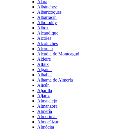
Alara
Albánchez
Albaricoques
Albarracín
Albolodúy
Albox
Alcaudique
Alcolea
Alcoluches
Alcóntar
Alcudia de Monteagud
Aldeire
Alfaix
Algaida
Alhabia
Alhama de Almería
Alicún
Aljarilla
Aljariz
Almajalejo
Almanzora
Almería
Almerimar
Almocáizar
Almócita