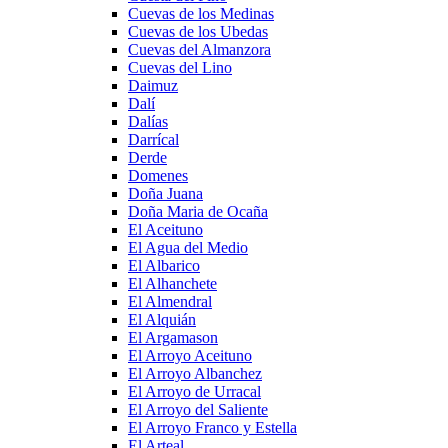
Cuevas de los Medinas
Cuevas de los Ubedas
Cuevas del Almanzora
Cuevas del Lino
Daimuz
Dalí
Dalías
Darrícal
Derde
Domenes
Doña Juana
Doña Maria de Ocaña
El Aceituno
El Agua del Medio
El Albarico
El Alhanchete
El Almendral
El Alquián
El Argamason
El Arroyo Aceituno
El Arroyo Albanchez
El Arroyo de Urracal
El Arroyo del Saliente
El Arroyo Franco y Estella
El Arteal