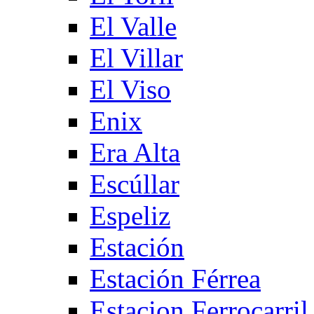
El Valle
El Villar
El Viso
Enix
Era Alta
Escúllar
Espeliz
Estación
Estación Férrea
Estacion Ferrocarril