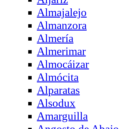
Almajalejo
Almanzora
Almería
Almerimar
Almocáizar
Almócita
Alparatas
Alsodux
Amarguilla
Angosto de Abajo