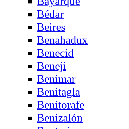
Bayarque
Bédar
Beires
Benahadux
Benecid
Beneji
Benimar
Benitagla
Benitorafe
Benizalón