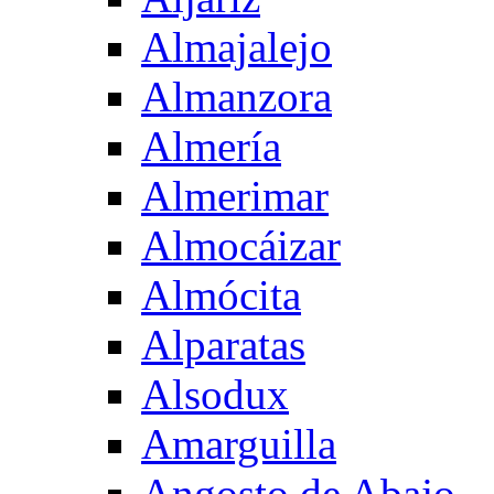
Almajalejo
Almanzora
Almería
Almerimar
Almocáizar
Almócita
Alparatas
Alsodux
Amarguilla
Angosto de Abajo