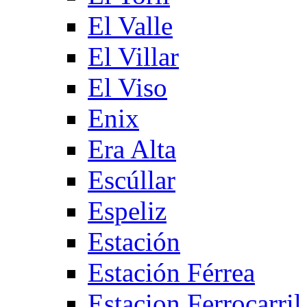
El Valle
El Villar
El Viso
Enix
Era Alta
Escúllar
Espeliz
Estación
Estación Férrea
Estacion Ferrocarril