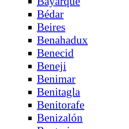
Bayarque
Bédar
Beires
Benahadux
Benecid
Beneji
Benimar
Benitagla
Benitorafe
Benizalón