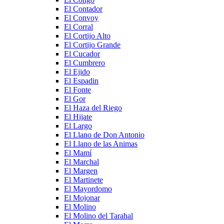
El Contador
El Convoy
El Corral
El Cortijo Alto
El Cortijo Grande
El Cucador
El Cumbrero
El Ejido
El Espadin
El Fonte
El Gor
El Haza del Riego
El Hijate
El Largo
El Llano de Don Antonio
El Llano de las Animas
El Mamí
El Marchal
El Margen
El Martinete
El Mayordomo
El Mojonar
El Molino
El Molino del Tarahal