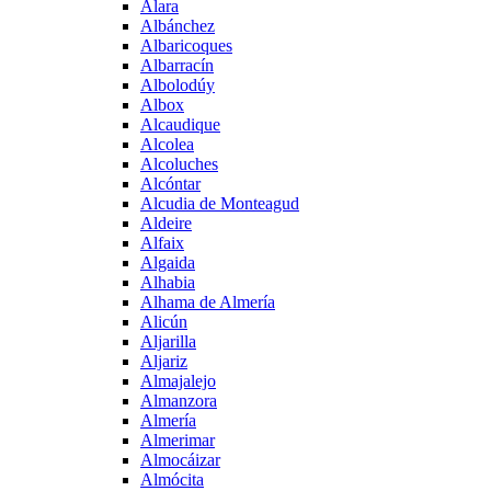
Alara
Albánchez
Albaricoques
Albarracín
Albolodúy
Albox
Alcaudique
Alcolea
Alcoluches
Alcóntar
Alcudia de Monteagud
Aldeire
Alfaix
Algaida
Alhabia
Alhama de Almería
Alicún
Aljarilla
Aljariz
Almajalejo
Almanzora
Almería
Almerimar
Almocáizar
Almócita