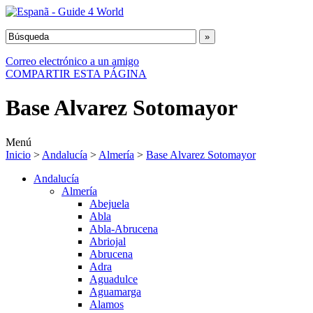
Correo electrónico a un amigo
COMPARTIR ESTA PÁGINA
Base Alvarez Sotomayor
Menú
Inicio
>
Andalucía
>
Almería
>
Base Alvarez Sotomayor
Andalucía
Almería
Abejuela
Abla
Abla-Abrucena
Abriojal
Abrucena
Adra
Aguadulce
Aguamarga
Alamos