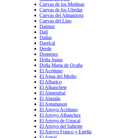
Cuevas de los Medinas
Cuevas de los Ubedas
Cuevas del Almanzora
Cuevas del Lino
Daimuz
Dalí
Dalías
Darrícal
Derde
Domenes
Doña Juana
Doña Maria de Ocaña
El Aceituno
El Agua del Medio
El Albarico
El Alhanchete
El Almendral
El Alquián
El Argamason
El Arroyo Aceituno
El Arroyo Albanchez
El Arroyo de Urracal
El Arroyo del Saliente
El Arroyo Franco y Estella
El Arteal