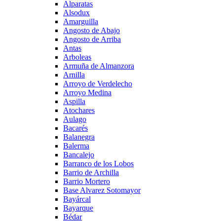
Alparatas
Alsodux
Amarguilla
Angosto de Abajo
Angosto de Arriba
Antas
Arboleas
Armuña de Almanzora
Arnilla
Arroyo de Verdelecho
Arroyo Medina
Aspilla
Atochares
Aulago
Bacarés
Balanegra
Balerma
Bancalejo
Barranco de los Lobos
Barrio de Archilla
Barrio Mortero
Base Alvarez Sotomayor
Bayárcal
Bayarque
Bédar