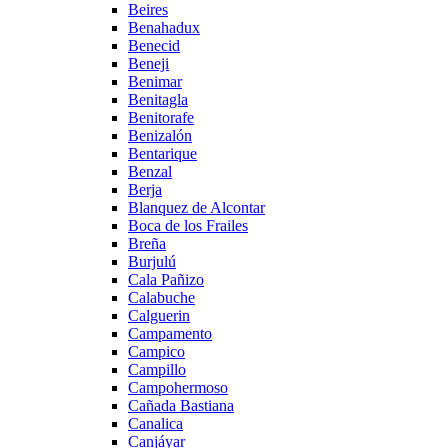
Beires
Benahadux
Benecid
Beneji
Benimar
Benitagla
Benitorafe
Benizalón
Bentarique
Benzal
Berja
Blanquez de Alcontar
Boca de los Frailes
Breña
Burjulú
Cala Pañizo
Calabuche
Calguerin
Campamento
Campico
Campillo
Campohermoso
Cañada Bastiana
Canalica
Canjáyar