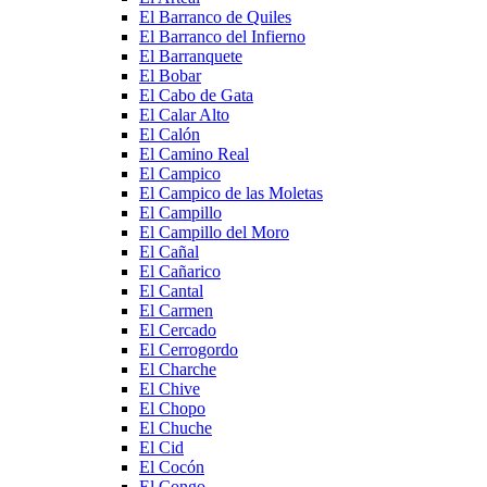
El Barranco de Quiles
El Barranco del Infierno
El Barranquete
El Bobar
El Cabo de Gata
El Calar Alto
El Calón
El Camino Real
El Campico
El Campico de las Moletas
El Campillo
El Campillo del Moro
El Cañal
El Cañarico
El Cantal
El Carmen
El Cercado
El Cerrogordo
El Charche
El Chive
El Chopo
El Chuche
El Cid
El Cocón
El Congo