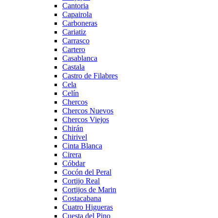
Cantoria
Capairola
Carboneras
Cariatiz
Carrasco
Cartero
Casablanca
Castala
Castro de Filabres
Cela
Celín
Chercos
Chercos Nuevos
Chercos Viejos
Chirán
Chirivel
Cinta Blanca
Cirera
Cóbdar
Cocón del Peral
Cortijo Real
Cortijos de Marin
Costacabana
Cuatro Higueras
Cuesta del Pino