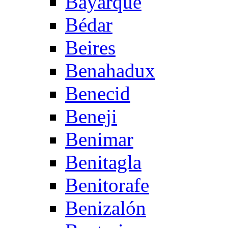
Bayarque
Bédar
Beires
Benahadux
Benecid
Beneji
Benimar
Benitagla
Benitorafe
Benizalón