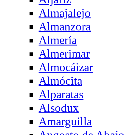
Almajalejo
Almanzora
Almería
Almerimar
Almocáizar
Almócita
Alparatas
Alsodux
Amarguilla
Angosto de Abajo