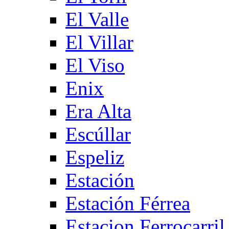
El Valle
El Villar
El Viso
Enix
Era Alta
Escúllar
Espeliz
Estación
Estación Férrea
Estacion Ferrocarril