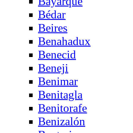
Bayarque
Bédar
Beires
Benahadux
Benecid
Beneji
Benimar
Benitagla
Benitorafe
Benizalón