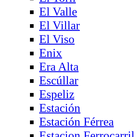
El Valle
El Villar
El Viso
Enix
Era Alta
Escúllar
Espeliz
Estación
Estación Férrea
Estacion Ferrocarril