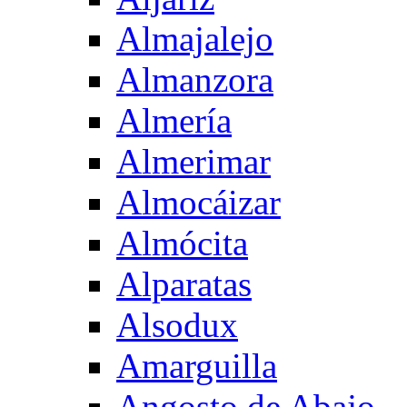
Almajalejo
Almanzora
Almería
Almerimar
Almocáizar
Almócita
Alparatas
Alsodux
Amarguilla
Angosto de Abajo