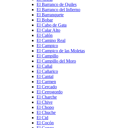
El Barranco de Quiles
El Barranco del Infierno
El Barranquete
El Bobar
El Cabo de Gata
El Calar Alto
El Calón
El Camino Real
El Campico
El Campico de las Moletas
El Campillo
El Campillo del Moro
El Cañal
El Cañarico
El Cantal
El Carmen
El Cercado
El Cerrogordo
El Charche
El Chive
El Chopo
El Chuche
El Cid
El Cocón
El Congo