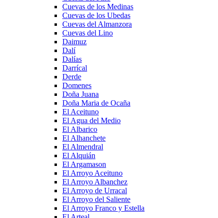
Cuevas de los Medinas
Cuevas de los Ubedas
Cuevas del Almanzora
Cuevas del Lino
Daimuz
Dalí
Dalías
Darrícal
Derde
Domenes
Doña Juana
Doña Maria de Ocaña
El Aceituno
El Agua del Medio
El Albarico
El Alhanchete
El Almendral
El Alquián
El Argamason
El Arroyo Aceituno
El Arroyo Albanchez
El Arroyo de Urracal
El Arroyo del Saliente
El Arroyo Franco y Estella
El Arteal