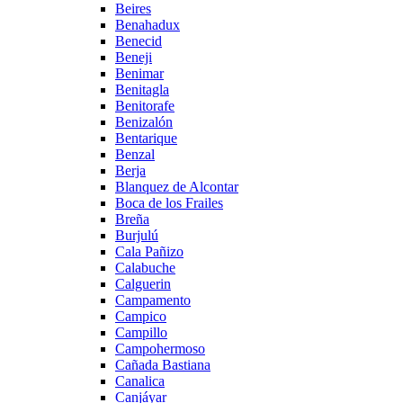
Beires
Benahadux
Benecid
Beneji
Benimar
Benitagla
Benitorafe
Benizalón
Bentarique
Benzal
Berja
Blanquez de Alcontar
Boca de los Frailes
Breña
Burjulú
Cala Pañizo
Calabuche
Calguerin
Campamento
Campico
Campillo
Campohermoso
Cañada Bastiana
Canalica
Canjáyar