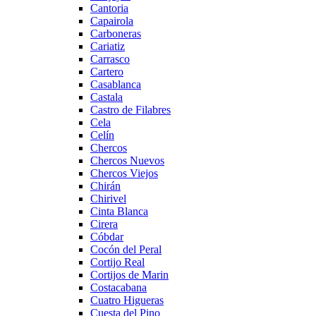
Cantoria
Capairola
Carboneras
Cariatiz
Carrasco
Cartero
Casablanca
Castala
Castro de Filabres
Cela
Celín
Chercos
Chercos Nuevos
Chercos Viejos
Chirán
Chirivel
Cinta Blanca
Cirera
Cóbdar
Cocón del Peral
Cortijo Real
Cortijos de Marin
Costacabana
Cuatro Higueras
Cuesta del Pino