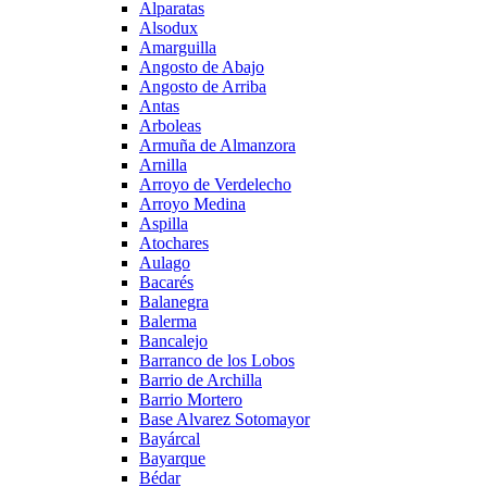
Alparatas
Alsodux
Amarguilla
Angosto de Abajo
Angosto de Arriba
Antas
Arboleas
Armuña de Almanzora
Arnilla
Arroyo de Verdelecho
Arroyo Medina
Aspilla
Atochares
Aulago
Bacarés
Balanegra
Balerma
Bancalejo
Barranco de los Lobos
Barrio de Archilla
Barrio Mortero
Base Alvarez Sotomayor
Bayárcal
Bayarque
Bédar