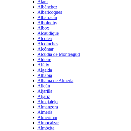
Alara
Albánchez
Albaricoques
Albarracín
Albolodúy
Albox
Alcaudique
Alcolea
Alcoluches
Alcóntar
Alcudia de Monteagud
Aldeire
Alfaix
Algaida
Alhabia
Alhama de Almería
Alicún
Aljarilla
Aljariz
Almajalejo
Almanzora
Almería
Almerimar
Almocáizar
Almócita