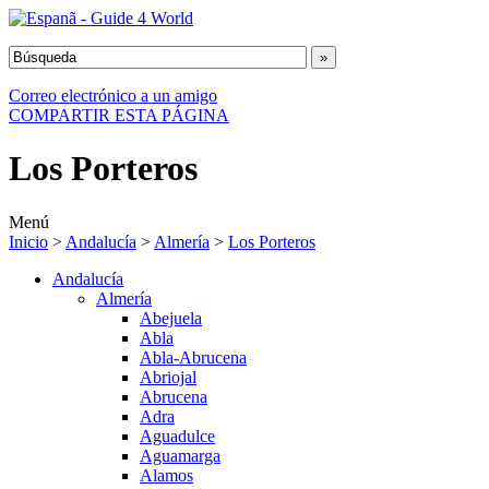
Correo electrónico a un amigo
COMPARTIR ESTA PÁGINA
Los Porteros
Menú
Inicio
>
Andalucía
>
Almería
>
Los Porteros
Andalucía
Almería
Abejuela
Abla
Abla-Abrucena
Abriojal
Abrucena
Adra
Aguadulce
Aguamarga
Alamos