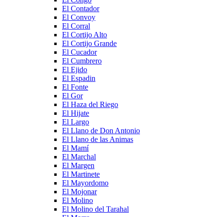
El Contador
El Convoy
El Corral
El Cortijo Alto
El Cortijo Grande
El Cucador
El Cumbrero
El Ejido
El Espadin
El Fonte
El Gor
El Haza del Riego
El Hijate
El Largo
El Llano de Don Antonio
El Llano de las Animas
El Mamí
El Marchal
El Margen
El Martinete
El Mayordomo
El Mojonar
El Molino
El Molino del Tarahal