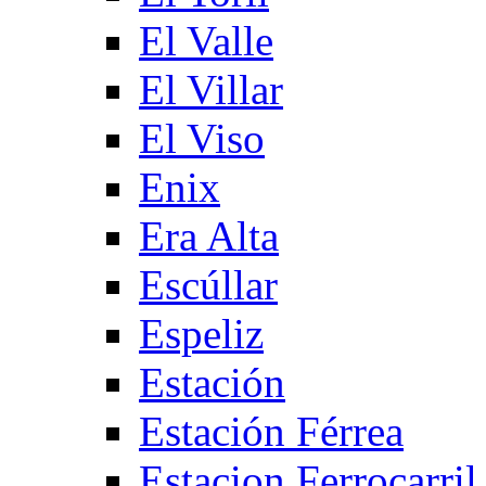
El Valle
El Villar
El Viso
Enix
Era Alta
Escúllar
Espeliz
Estación
Estación Férrea
Estacion Ferrocarril