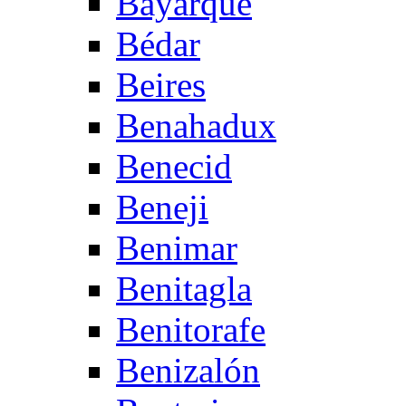
Bayarque
Bédar
Beires
Benahadux
Benecid
Beneji
Benimar
Benitagla
Benitorafe
Benizalón