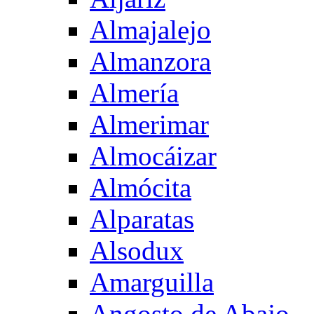
Almajalejo
Almanzora
Almería
Almerimar
Almocáizar
Almócita
Alparatas
Alsodux
Amarguilla
Angosto de Abajo