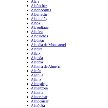
Alara
Albánchez
Albaricoques
Albarracín
Albolodúy
Albox
Alcaudique
Alcolea
Alcoluches
Alcóntar
Alcudia de Monteagud
Aldeire
Alfaix
Algaida
Alhabia
Alhama de Almería
Alicún
Aljarilla
Aljariz
Almajalejo
Almanzora
Almería
Almerimar
Almocáizar
Almócita