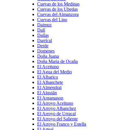
Cuevas de los Medinas
Cuevas de los Ubedas
Cuevas del Almanzora
Cuevas del Lino
Daimuz
Dalí
Dalías
Darrícal
Derde
Domenes
Doña Juana
Doña Maria de Ocaña
El Aceituno
El Agua del Medio
El Albarico
El Alhanchete
El Almendral
El Alquián
El Argamason
El Arroyo Aceituno
El Arroyo Albanchez
El Arroyo de Urracal
El Arroyo del Saliente
El Arroyo Franco y Estella
El Arteal