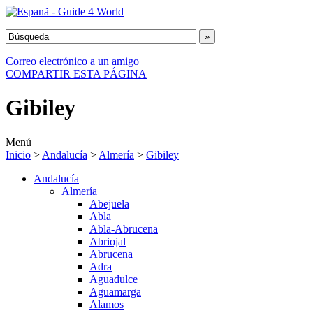
Correo electrónico a un amigo
COMPARTIR ESTA PÁGINA
Gibiley
Menú
Inicio
>
Andalucía
>
Almería
>
Gibiley
Andalucía
Almería
Abejuela
Abla
Abla-Abrucena
Abriojal
Abrucena
Adra
Aguadulce
Aguamarga
Alamos