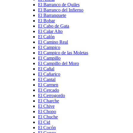
El Barranco de Quiles
El Barranco del Infierno
El Barranquete
El Bobar
El Cabo de Gata
El Calar Alto
El Calón
El Camino Real
El Campico
El Campico de las Moletas
El Campillo
El Campillo del Moro
El Cañal
El Cañarico
El Cantal
El Carmen
El Cercado
El Cerrogordo
El Charche
El Chive
El Chopo
El Chuche
El Cid
El Cocón
El Congo