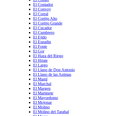
El Contador
El Convoy
El Corral
El Cortijo Alto
El Cortijo Grande
El Cucador
El Cumbrero
El Ejido
El Espadin
El Fonte
El Gor
El Haza del Riego
El Hijate
El Largo
El Llano de Don Antonio
El Llano de las Animas
El Mamí
El Marchal
El Margen
El Martinete
El Mayordomo
El Mojonar
El Molino
El Molino del Tarahal