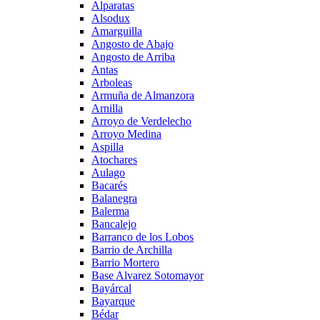
Alparatas
Alsodux
Amarguilla
Angosto de Abajo
Angosto de Arriba
Antas
Arboleas
Armuña de Almanzora
Arnilla
Arroyo de Verdelecho
Arroyo Medina
Aspilla
Atochares
Aulago
Bacarés
Balanegra
Balerma
Bancalejo
Barranco de los Lobos
Barrio de Archilla
Barrio Mortero
Base Alvarez Sotomayor
Bayárcal
Bayarque
Bédar