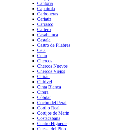
Cantoria
Capairola
Carboneras
Cariatiz
Carrasco
Cartero
Casablanca
Castala
Castro de Filabres
Cela
Celín
Chercos
Chercos Nuevos
Chercos Viejos
Chirán
Chirivel
Cinta Blanca
Cirera
Cóbdar
Cocón del Peral
Cortijo Real
Cortijos de Marin
Costacabana
Cuatro Higueras
Cuesta del Pino