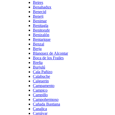
Beires
Benahadux
Benecid
Beneji
Benimar
Benitagla
Benitorafe
Benizalón
Bentarique
Benzal
Berja
Blanquez de Alcontar
Boca de los Frailes
Breña
Burjulú
Cala Pañizo
Calabuche
Calguerin
Campamento
Campico
Campillo
Campohermoso
Cañada Bastiana
Canalica
Canjáyar