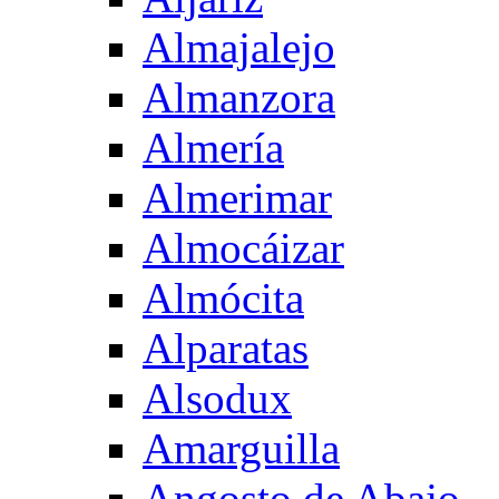
Almajalejo
Almanzora
Almería
Almerimar
Almocáizar
Almócita
Alparatas
Alsodux
Amarguilla
Angosto de Abajo