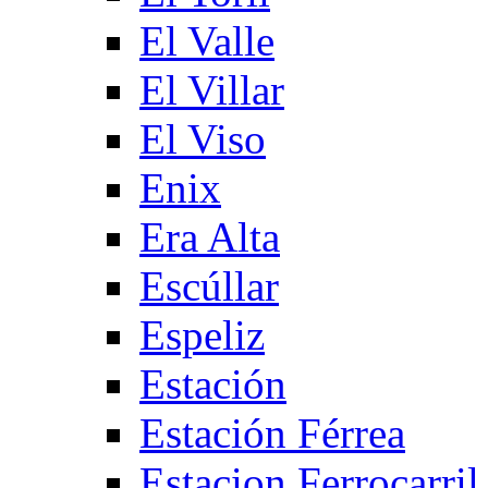
El Valle
El Villar
El Viso
Enix
Era Alta
Escúllar
Espeliz
Estación
Estación Férrea
Estacion Ferrocarril