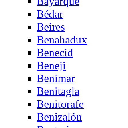
Bayarque
Bédar
Beires
Benahadux
Benecid
Beneji
Benimar
Benitagla
Benitorafe
Benizalón