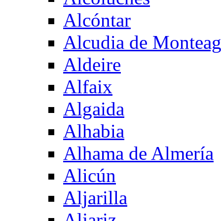
Alcóntar
Alcudia de Montea
Aldeire
Alfaix
Algaida
Alhabia
Alhama de Almería
Alicún
Aljarilla
Aljariz