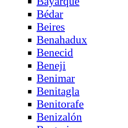
Bayarque
Bédar
Beires
Benahadux
Benecid
Beneji
Benimar
Benitagla
Benitorafe
Benizalón