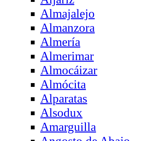
Almajalejo
Almanzora
Almería
Almerimar
Almocáizar
Almócita
Alparatas
Alsodux
Amarguilla
Angosto de Abajo