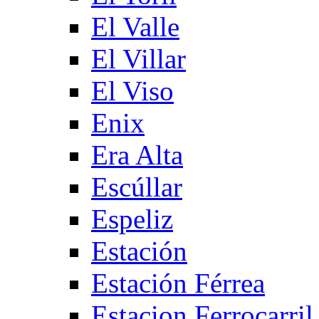
El Valle
El Villar
El Viso
Enix
Era Alta
Escúllar
Espeliz
Estación
Estación Férrea
Estacion Ferrocarril