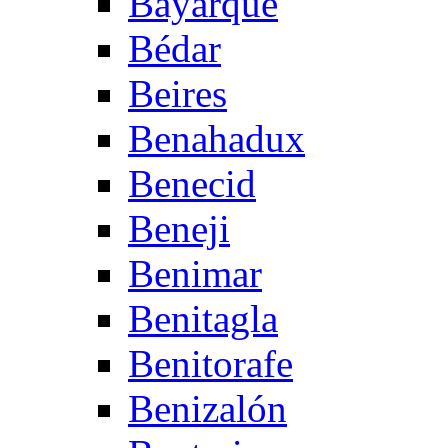
Bayarque
Bédar
Beires
Benahadux
Benecid
Beneji
Benimar
Benitagla
Benitorafe
Benizalón