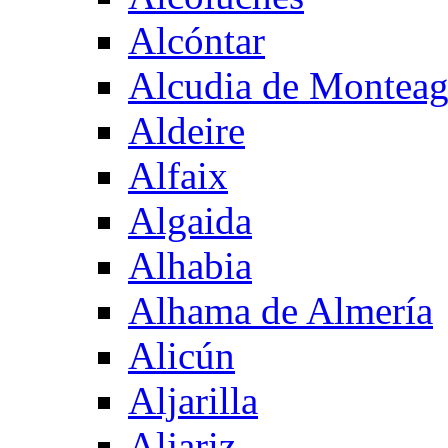
Alcóntar
Alcudia de Montea
Aldeire
Alfaix
Algaida
Alhabia
Alhama de Almería
Alicún
Aljarilla
Aljariz