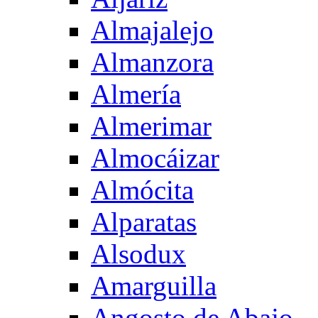
Almajalejo
Almanzora
Almería
Almerimar
Almocáizar
Almócita
Alparatas
Alsodux
Amarguilla
Angosto de Abajo