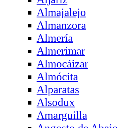
Almajalejo
Almanzora
Almería
Almerimar
Almocáizar
Almócita
Alparatas
Alsodux
Amarguilla
Angosto de Abajo