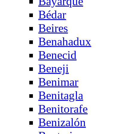
Bayarque
Bédar
Beires
Benahadux
Benecid
Beneji
Benimar
Benitagla
Benitorafe
Benizalón