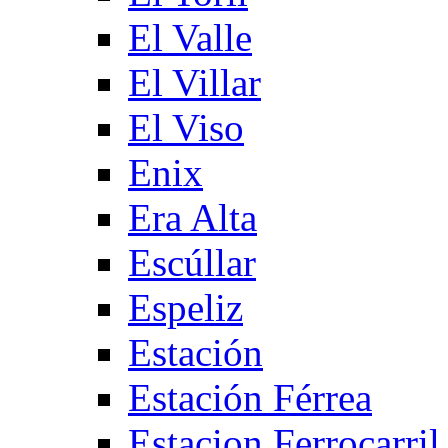
El Valle
El Villar
El Viso
Enix
Era Alta
Escúllar
Espeliz
Estación
Estación Férrea
Estacion Ferrocarril