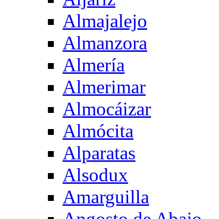
Almajalejo
Almanzora
Almería
Almerimar
Almocáizar
Almócita
Alparatas
Alsodux
Amarguilla
Angosto de Abajo