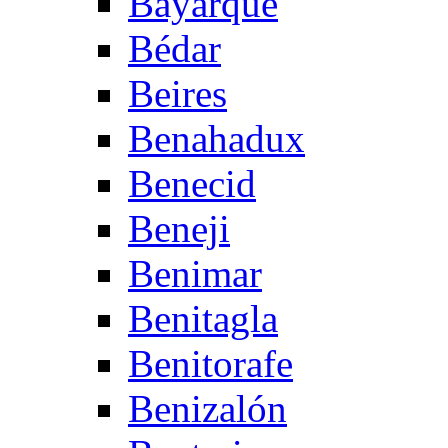
Bayarque
Bédar
Beires
Benahadux
Benecid
Beneji
Benimar
Benitagla
Benitorafe
Benizalón