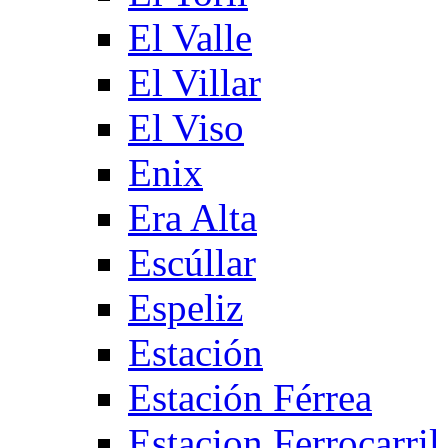
El Valle
El Villar
El Viso
Enix
Era Alta
Escúllar
Espeliz
Estación
Estación Férrea
Estacion Ferrocarril